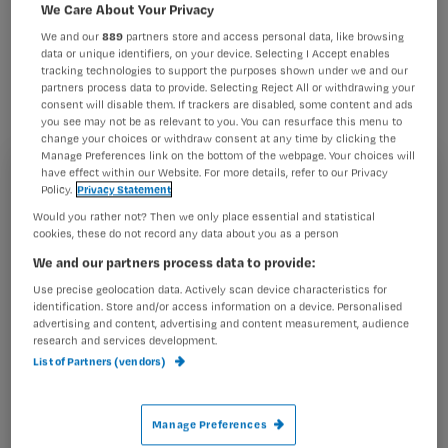
leren aan de hand van
We Care About Your Privacy
computerspelletjes. Omgaan met
We and our
889
partners store and access personal data, like browsing
data or unique identifiers, on your device. Selecting I Accept enables
bijvoorbeeld agressie in de vorm van
tracking technologies to support the purposes shown under we and our
partners process data to provide. Selecting Reject All or withdrawing your
simulatiespellen is hiermee het
consent will disable them. If trackers are disabled, some content and ads
you see may not be as relevant to you. You can resurface this menu to
nieuwste snufje in e-learning.
change your choices or withdraw consent at any time by clicking the
Manage Preferences link on the bottom of the webpage. Your choices will
have effect within our Website. For more details, refer to our Privacy
Registreren
Policy.
Privacy Statement
Would you rather not? Then we only place essential and statistical
Wil je dit artikel lezen?
cookies, these do not record any data about you as a person
Eerder al kondigde
We and our partners process data to provide:
Maak gratis een account aan en lees 2
…
artikelen gratis per maand
Use precise geolocation data. Actively scan device characteristics for
identification. Store and/or access information on a device. Personalised
advertising and content, advertising and content measurement, audience
Al een account of abonnement?
Log dan in
research and services development.
List of Partners (vendors)
Wat
Manage Preferences
is