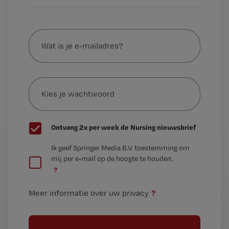
Wat
is
je
e-
Kies
mailadres?
je
*
wachtwoord
G
Ontvang 2x per week de Nursing nieuwsbrief
e
G
Ik geef Springer Media B.V. toestemming om
e
mij per e-mail op de hoogte te houden.
e
n
?
e
t
n
i
?
Meer informatie over uw privacy
t
t
i
e
t
l