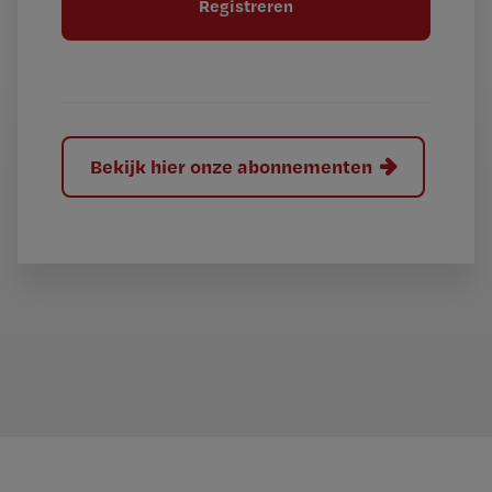
e
l
?
Bekijk hier onze abonnementen