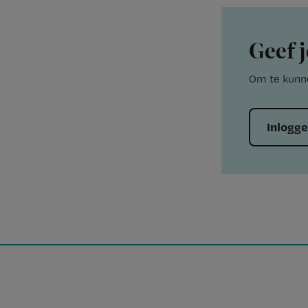
Geef j
Om te kunne
Inlogg