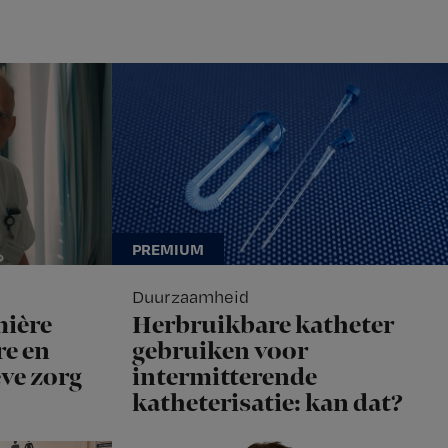
Duurzaamheid
mière
Herbruikbare katheter
e en
gebruiken voor
eve zorg
intermitterende
katheterisatie: kan dat?