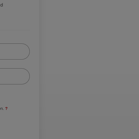
nd
?
n.