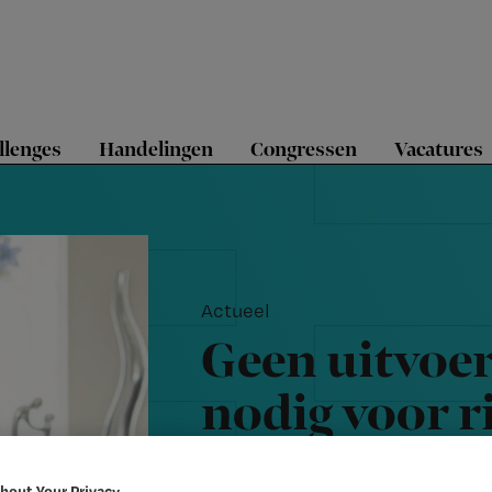
llenges
Handelingen
Congressen
Vacatures
Actueel
Geen uitvoe
nodig voor r
handelingen
bout Your Privacy