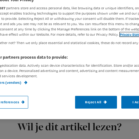
887
partners store and access personal data, like browsing data or unique identifiers, on
Accept enables tracking technologies to support the purposes shown under we and our 
 to provide. Selecting Reject All or withdrawing your consent will disable them. If tracker
Jeroen Wapenaar
17 juli 2019
Auteur:
t and ads you see may not be as relevant to you. You can resurface this menu to chan
consent at any time by clicking the Manage Preferences link on the bottom of the webp
have effect within our Website. For more details, refer to our Privacy Policy.
Privacy Sta
ther not? Then we only place essential and statistical cookies, these do not record any
r partners process data to provide:
Uitvoeringsverzoeken zijn alleen nodig v
geolocation data. Actively scan device characteristics for identification. Store and/or ac
on a device. Personalised advertising and content, advertising and content measuremen
risicovolle handelingen. Dat bevestigt ee
d services development.
ners (vendors)
verpleegkundigen.
references
Reject All
I A
Met de herziene
Handleiding voorbehouden handelingen in de (
Registreren
Verenso, Zorgthuisnl en
Wil je dit artikel lezen?