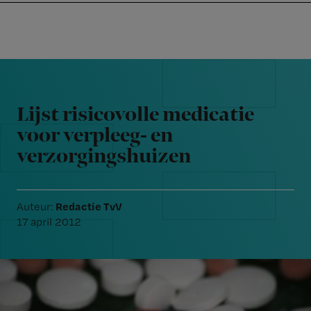
Nursing
W
Skip
Skip
Skip
voor
m
Inloggen
to
to
to
verpleegkundigen
wi
primary
main
footer
jo
navigation
content
Reader
st
Interactions
be
Lijst risicovolle medicatie
voor verpleeg- en
verzorgingshuizen
Redactie TvV
Auteur:
17 april 2012