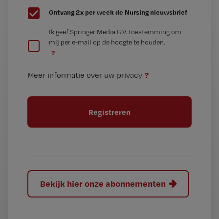
G
Ontvang 2x per week de Nursing nieuwsbrief
e
G
Ik geef Springer Media B.V. toestemming om
e
mij per e-mail op de hoogte te houden.
e
n
?
e
t
n
i
?
Meer informatie over uw privacy
t
t
i
e
t
l
e
l
?
Bekijk hier onze abonnementen