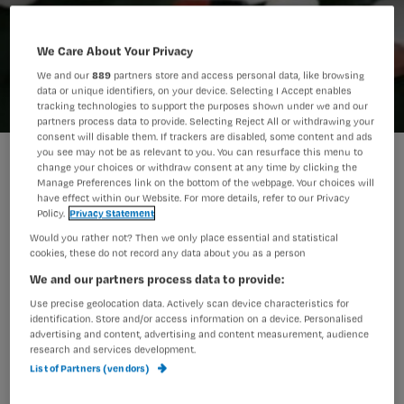
We Care About Your Privacy
We and our
889
partners store and access personal data, like browsing
data or unique identifiers, on your device. Selecting I Accept enables
tracking technologies to support the purposes shown under we and our
partners process data to provide. Selecting Reject All or withdrawing your
consent will disable them. If trackers are disabled, some content and ads
you see may not be as relevant to you. You can resurface this menu to
198_medicijnen
change your choices or withdraw consent at any time by clicking the
Manage Preferences link on the bottom of the webpage. Your choices will
have effect within our Website. For more details, refer to our Privacy
Policy.
Privacy Statement
Geneesmiddelen moeten zowel door
Would you rather not? Then we only place essential and statistical
de apotheker als door de
cookies, these do not record any data about you as a person
We and our partners process data to provide:
verpleegkundige gecontroleerd
Use precise geolocation data. Actively scan device characteristics for
worden in verpleeg- en
identification. Store and/or access information on a device. Personalised
verzorgingshuizen. De Taskforce
advertising and content, advertising and content measurement, audience
research and services development.
Medicatieveiligheid in de Care
List of Partners (vendors)
ontwikkelde daarom een lijst met