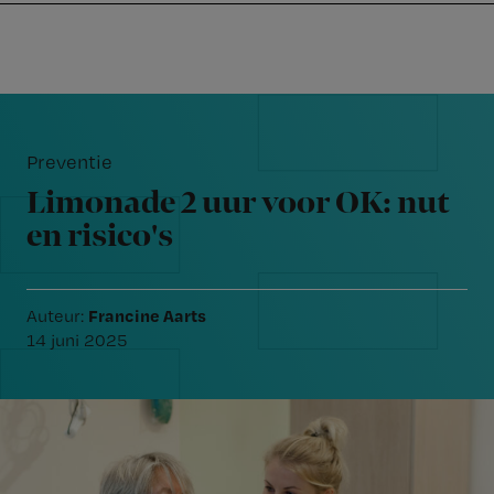
Nursing
W
Skip
Skip
Skip
voor
m
Inloggen
to
to
to
verpleegkundigen
wi
primary
main
footer
jo
navigation
content
Reader
st
Interactions
be
Preventie
Limonade 2 uur voor OK: nut
en risico's
Francine Aarts
Auteur:
14 juni 2025