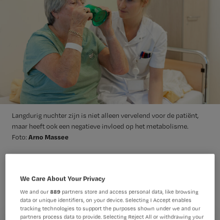
Langdurig nuchter zijn is niet alleen vervelend voor de patiënt,
maar heeft ook een negatieve invloed op het metabolisme.
Arno Massee
Foto:
Patiënten zijn vaak te lang nuchter
We Care About Your Privacy
voor een operatie, terwijl ze juist
We and our
889
partners store and access personal data, like browsing
koolhydraten nodig hebben. Op de
data or unique identifiers, on your device. Selecting I Accept enables
tracking technologies to support the purposes shown under we and our
afdeling orthopedie in het
partners process data to provide. Selecting Reject All or withdrawing your