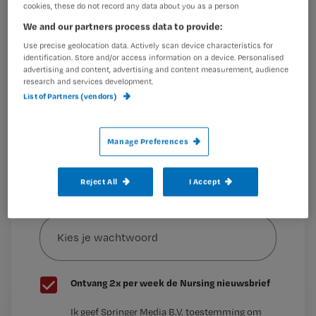
weten in de reacties of stuur een mail naar
cookies, these do not record any data about you as a person
Wil je dit artikel lezen?
nursing@bsl.nl.
We and our partners process data to provide:
Maak gratis een account aan en lees 2
…
Use precise geolocation data. Actively scan device characteristics for
identification. Store and/or access information on a device. Personalised
artikelen gratis per maand
advertising and content, advertising and content measurement, audience
research and services development.
Al een account of abonnement?
Log dan in
List of Partners (vendors)
Manage Preferences
Wat
is
je
Reject All
I Accept
e-
Kies
mailadres?
je
*
wachtwoord
G
Ontvang 2x per week de Nursing nieuwsbrief
e
G
Ik geef Springer Media B.V. toestemming om
e