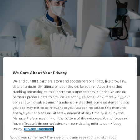
We Care About Your Privacy
We and our
889
partners store and access personal data, like browsing
data or unique identifiers, on your device. Selecting I Accept enables
tracking technologies to support the purposes shown under we and our
partners process data to provide. Selecting Reject All or withdrawing your
consent will disable them. If trackers are disabled, some content and ads
you see may not be as relevant to you. You can resurface this menu to
change your choices or withdraw consent at any time by clicking the
Manage Preferences link on the bottom of the webpage. Your choices will
Nursing volgt de ontwikkelingen rondom het coronavirus
have effect within our Website. For more details, refer to our Privacy
op de voet. In dit blog filteren wij voor jou de relevantste
Policy.
Privacy Statement
Registreren
verpleegkundige informatie. Tips of vragen? Laat het ons
Would you rather not? Then we only place essential and statistical