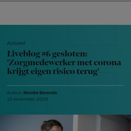
Nursing
W
Skip
Skip
Skip
voor
m
Inloggen
to
to
to
verpleegkundigen
wi
primary
main
footer
jo
navigation
content
Reader
st
Interactions
be
Actueel
Liveblog #6 gesloten:
'Zorgmedewerker met corona
krijgt eigen risico terug'
Nienke Berends
Auteur:
13 november 2020