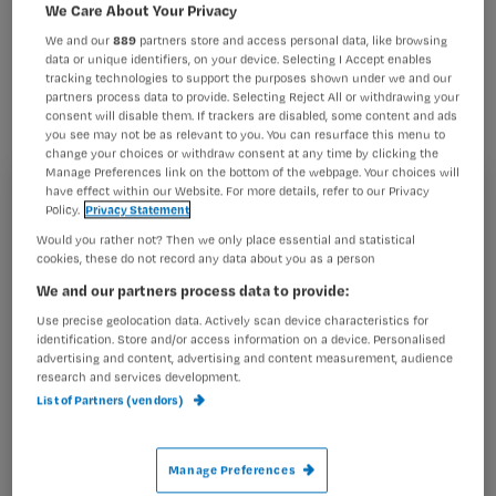
verdovingstechnieken. Het zijn de
We Care About Your Privacy
meest voorkomende technieken,
We and our
889
partners store and access personal data, like browsing
data or unique identifiers, on your device. Selecting I Accept enables
gericht op verpleegkundigen.
tracking technologies to support the purposes shown under we and our
partners process data to provide. Selecting Reject All or withdrawing your
consent will disable them. If trackers are disabled, some content and ads
you see may not be as relevant to you. You can resurface this menu to
change your choices or withdraw consent at any time by clicking the
Manage Preferences link on the bottom of the webpage. Your choices will
Bovenste lichaamshelft
have effect within our Website. For more details, refer to our Privacy
Registreren
Policy.
Privacy Statement
Schouderoperaties
Would you rather not? Then we only place essential and statistical
Wil je dit artikel lezen?
-Pippa blok. Officiële naam posterieure plexus
cookies, these do not record any data about you as a person
interscalene blokkade. Prik ter hoogte van
We and our partners process data to provide:
Maak gratis een account aan en lees 2
…
artikelen gratis per maand
Use precise geolocation data. Actively scan device characteristics for
identification. Store and/or access information on a device. Personalised
advertising and content, advertising and content measurement, audience
Al een account of abonnement?
Log dan in
research and services development.
List of Partners (vendors)
Wat
Manage Preferences
is