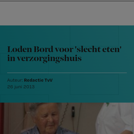
Nursing
W
Skip
Skip
Skip
voor
m
Inloggen
to
to
to
verpleegkundigen
wi
primary
main
footer
jo
navigation
content
Reader
st
Interactions
be
Loden Bord voor 'slecht eten'
in verzorgingshuis
Redactie TvV
Auteur:
26 juni 2013