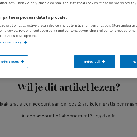
ther not? Then we only place essential and statistical cookies, these do not record any
r partners process data to provide:
geolocation data. Actively scan device characteristics for identification. Store and/or ac
on a device. Personalised advertising and content, advertising and content measuremen
d services development.
ners (vendors)
Oud-verpleegkundige Lucia de Berk is bez
boek. Dat zei ze gisteravond in het tv-
references
Reject All
I A
Registreren
Het boek zal gaan over haar tijd in gevangenis Nieuwersluis e
Wil je dit artikel lezen?
aak gratis een account aan en lees 2 artikelen gratis per maa
Al een account of abonnement?
Log dan in