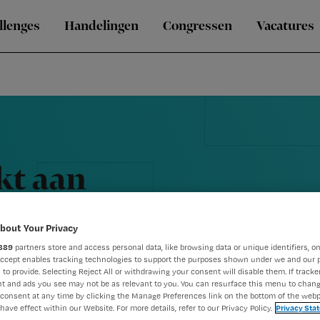
llenges
Handelingen
Congressen
Vacatures
kt aan
bout Your Privacy
889
partners store and access personal data, like browsing data or unique identifiers, on
Accept enables tracking technologies to support the purposes shown under we and our 
 to provide. Selecting Reject All or withdrawing your consent will disable them. If tracker
t and ads you see may not be as relevant to you. You can resurface this menu to chan
consent at any time by clicking the Manage Preferences link on the bottom of the webp
have effect within our Website. For more details, refer to our Privacy Policy.
Privacy Sta