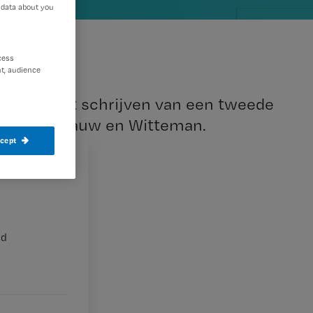
 data about you
cess
t, audience
ig met het schrijven van een tweede
programma Pauw en Witteman.
ccept
n de
nd