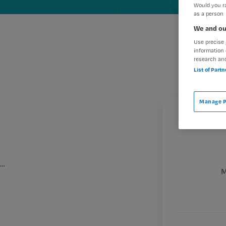
Would you ra
as a person
We and ou
Use precise 
information 
research an
List of Part
Manage P
…
M