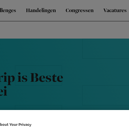
llenges
Handelingen
Congressen
Vacatures
ip is Beste
ei
bout Your Privacy