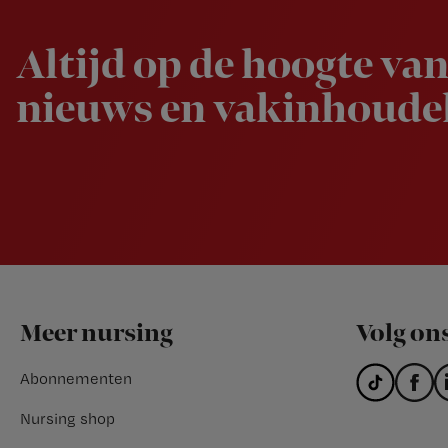
Altijd op de hoogte van
nieuws en vakinhoudel
Footer
Meer nursing
Volg on
Abonnementen
Nursing shop