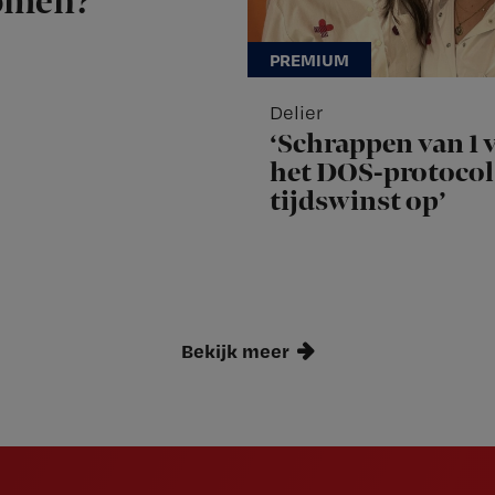
komen?
Delier
‘Schrappen van 1 v
het DOS-protocol 
tijdswinst op’
Bekijk meer