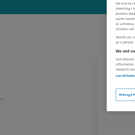
We and our
Selecting I 
process data
some conten
or withdraw 
choices will 
Would you ra
as a person
We and ou
Use precise 
information 
research an
List of Part
Manage P
…
M