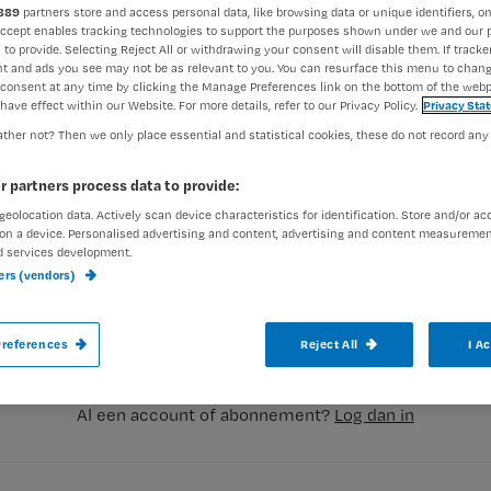
889
partners store and access personal data, like browsing data or unique identifiers, on
Accept enables tracking technologies to support the purposes shown under we and our 
 to provide. Selecting Reject All or withdrawing your consent will disable them. If tracker
t and ads you see may not be as relevant to you. You can resurface this menu to chan
consent at any time by clicking the Manage Preferences link on the bottom of the webp
have effect within our Website. For more details, refer to our Privacy Policy.
Privacy Sta
ther not? Then we only place essential and statistical cookies, these do not record any
Pee & See, een luier met een urinestrip, i
r partners process data to provide:
Ziekenhuis Gelderse Vallei in Ede. Het p
geolocation data. Actively scan device characteristics for identification. Store and/or ac
on a device. Personalised advertising and content, advertising and content measuremen
verzorgenden makkelijker maken om urine
d services development.
Registreren
patiënten en baby’s.
ners (vendors)
Wil je dit artikel lezen?
references
Reject All
I A
aak gratis een account aan en lees 2 artikelen gratis per maa
Al een account of abonnement?
Log dan in