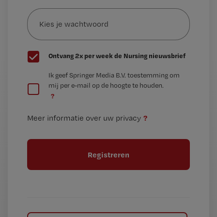
Kies
mailadres?
je
*
wachtwoord
G
Ontvang 2x per week de Nursing nieuwsbrief
e
G
Ik geef Springer Media B.V. toestemming om
e
mij per e-mail op de hoogte te houden.
e
n
?
e
t
n
i
?
Meer informatie over uw privacy
t
t
i
e
t
l
e
l
?