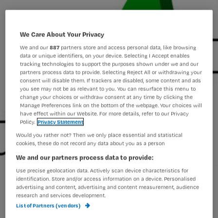
We Care About Your Privacy
We and our
887
partners store and access personal data, like browsing
data or unique identifiers, on your device. Selecting I Accept enables
tracking technologies to support the purposes shown under we and our
partners process data to provide. Selecting Reject All or withdrawing your
consent will disable them. If trackers are disabled, some content and ads
you see may not be as relevant to you. You can resurface this menu to
change your choices or withdraw consent at any time by clicking the
Manage Preferences link on the bottom of the webpage. Your choices will
have effect within our Website. For more details, refer to our Privacy
Policy.
Privacy Statement
Would you rather not? Then we only place essential and statistical
cookies, these do not record any data about you as a person
We and our partners process data to provide:
Use precise geolocation data. Actively scan device characteristics for
identification. Store and/or access information on a device. Personalised
advertising and content, advertising and content measurement, audience
De aanspraak Wijkverpleging in de
research and services development.
Zorgverzekeringswet bestaat nu ruim
List of Partners (vendors)