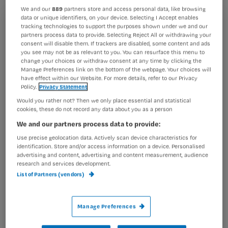
vergaderingen. Hoeveel van die dingen
We and our
889
partners store and access personal data, like browsing
data or unique identifiers, on your device. Selecting I Accept enables
moet je naast je werk realiseren om
tracking technologies to support the purposes shown under we and our
Registreren
partners process data to provide. Selecting Reject All or withdrawing your
een goede verpleegkundige te zijn?
consent will disable them. If trackers are disabled, some content and ads
Wil je dit artikel lezen?
you see may not be as relevant to you. You can resurface this menu to
change your choices or withdraw consent at any time by clicking the
Manage Preferences link on the bottom of the webpage. Your choices will
Maak gratis een account aan en lees 2
…
have effect within our Website. For more details, refer to our Privacy
artikelen gratis per maand
Policy.
Privacy Statement
Would you rather not? Then we only place essential and statistical
Al een account of abonnement?
Log dan in
cookies, these do not record any data about you as a person
We and our partners process data to provide:
Use precise geolocation data. Actively scan device characteristics for
Wat
identification. Store and/or access information on a device. Personalised
advertising and content, advertising and content measurement, audience
is
research and services development.
je
List of Partners (vendors)
e-
Kies
mailadres?
je
*
Manage Preferences
wachtwoord