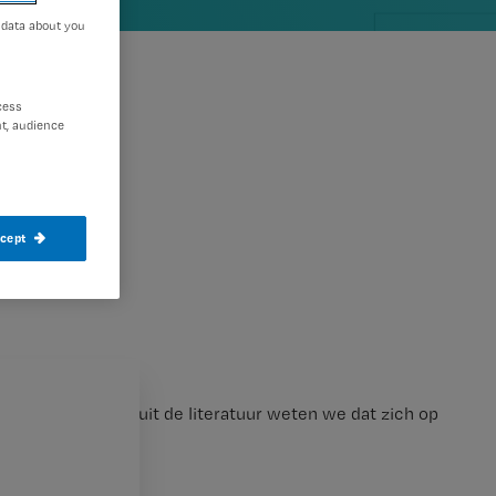
 data about you
cess
t, audience
ccept
gen?
nepnagels’. Vanuit de literatuur weten we dat zich op