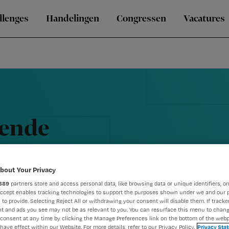
llenges
Handelingen
Congressen
Vacatures
gende
?
bout Your Privacy
889
partners store and access personal data, like browsing data or unique identifiers, on
Accept enables tracking technologies to support the purposes shown under we and our 
 to provide. Selecting Reject All or withdrawing your consent will disable them. If tracker
t and ads you see may not be as relevant to you. You can resurface this menu to chan
consent at any time by clicking the Manage Preferences link on the bottom of the webp
have effect within our Website. For more details, refer to our Privacy Policy.
Privacy Sta