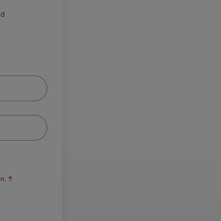
nd
?
n.