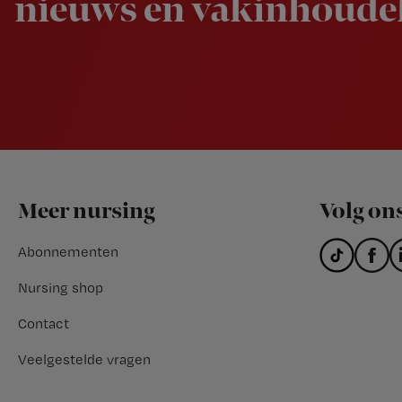
nieuws en vakinhoudel
Footer
Meer nursing
Volg on
Abonnementen
Nursing shop
Contact
Veelgestelde vragen