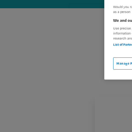
Would you ra
as a person
We and ou
Use precise 
information 
research an
List of Part
Manage P