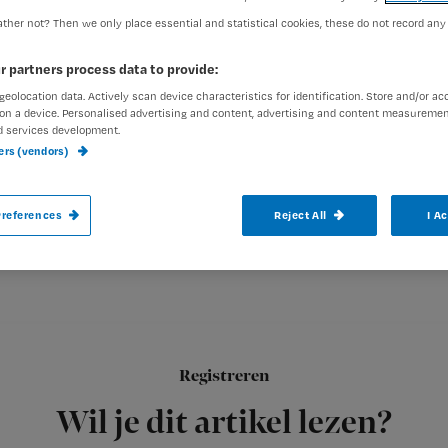
ther not? Then we only place essential and statistical cookies, these do not record any
r partners process data to provide:
geolocation data. Actively scan device characteristics for identification. Store and/or ac
on a device. Personalised advertising and content, advertising and content measuremen
d services development.
ners (vendors)
Vraag:
references
Reject All
I A
Ik werk in de directe patiëntenzorg, mag ik dan nepnagels dra
Antwoord:
Nee, in de gezondheidszorg mag nergens gewerkt worden met ‘
Registreren
handen met kunstnagels meer
Wil je dit artikel lezen?