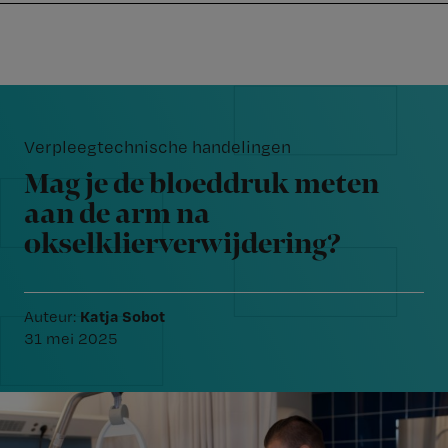
Nursing
W
Skip
Skip
Skip
voor
m
Inloggen
to
to
to
verpleegkundigen
wi
primary
main
footer
jo
navigation
content
Reader
st
Interactions
be
Verpleegtechnische handelingen
Mag je de bloeddruk meten
aan de arm na
okselklierverwijdering?
Katja Sobot
Auteur:
31 mei 2025