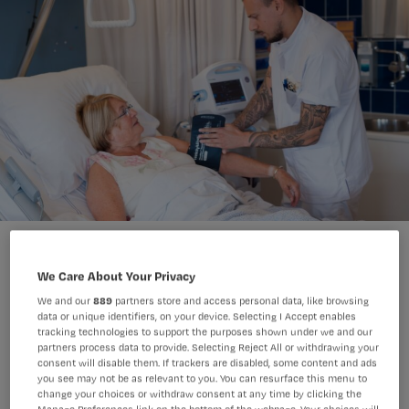
Veel patiënten is vroeger verteld dat ze géén handelingen zoals
bloeddrukmeting, infuus of bloedprikken mogen laten uitvoeren
We Care About Your Privacy
aan de geopereerde zijde.
Arno Massee
We and our
889
partners store and access personal data, like browsing
Foto:
data or unique identifiers, on your device. Selecting I Accept enables
tracking technologies to support the purposes shown under we and our
partners process data to provide. Selecting Reject All or withdrawing your
Jarenlang was het advies: geen
consent will disable them. If trackers are disabled, some content and ads
you see may not be as relevant to you. You can resurface this menu to
medische handelingen aan de
change your choices or withdraw consent at any time by clicking the