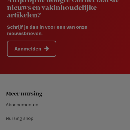
Altijd op de hoogte van het laatste
nieuws en vakinhoudelijke
artikelen?
Schrijf je dan in voor een van onze
nieuwsbrieven.
Aanmelden
Footer
Meer nursing
Abonnementen
Nursing shop