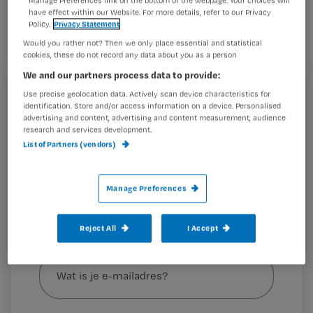
Manage Preferences link on the bottom of the webpage. Your choices will
aangedane arm na een
have effect within our Website. For more details, refer to our Privacy
okselklierdissectie. De afgelopen jaren
Policy.
Privacy Statement
Would you rather not? Then we only place essential and statistical
is er steeds meer onderzoek verricht
cookies, these do not record any data about you as a person
naar het nut van deze maatregel. Hoe
We and our partners process data to provide:
zit het nu eigenlijk?
Registreren
Use precise geolocation data. Actively scan device characteristics for
identification. Store and/or access information on a device. Personalised
Wil je dit artikel lezen?
advertising and content, advertising and content measurement, audience
research and services development.
Het
List of Partners (vendors)
Maak gratis een account aan en lees 2
…
artikelen gratis per maand
Manage Preferences
Al een account of abonnement?
Log dan in
Reject All
I Accept
Wat
is
je
e-