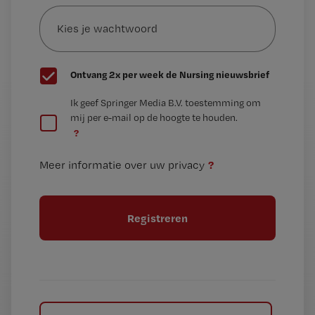
Kies
mailadres?
je
*
wachtwoord
G
Ontvang 2x per week de Nursing nieuwsbrief
e
G
Ik geef Springer Media B.V. toestemming om
e
mij per e-mail op de hoogte te houden.
e
n
?
e
t
n
i
?
Meer informatie over uw privacy
t
t
i
e
t
l
e
l
?