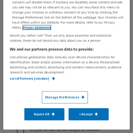
de verpleging.
consent will disable them. If trackers are disabled, some content and ads
you see may not be as relevant to you. You can resurface this menu to
Maak gratis een account aan en lees 2
…
change your choices or withdraw consent at any time by clicking the
artikelen gratis per maand
Manage Preferences link on the bottom of the webpage. Your choices will
have effect within our Website. For more details, refer to our Privacy
Policy.
Privacy Statement
Al een account of abonnement?
Log dan in
Would you rather not? Then we only place essential and statistical
cookies, these do not record any data about you as a person
We and our partners process data to provide:
Wat
Use precise geolocation data. Actively scan device characteristics for
is
identification. Store and/or access information on a device. Personalised
advertising and content, advertising and content measurement, audience
je
research and services development.
e-
List of Partners (vendors)
Kies
mailadres?
je
*
wachtwoord
Manage Preferences
G
Ontvang 2x per week de Nursing nieuwsbrief
Reject All
I Accept
e
G
Ik geef Springer Media B.V. toestemming om
e
mij per e-mail op de hoogte te houden.
e
n