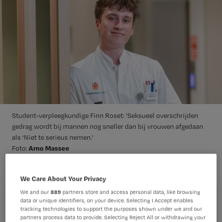
Student-verpleegkundige Finn Roset: 'Seksueel overschrijden
gedrag wordt bij mannen nog sneller dan bij vrouwen afgedaan
als ‘Niet te serieus nemen.'
Arno Massee
Foto:
We Care About Your Privacy
In mei 2023 won Finn Roset, toen 22 en 3e jaars student
Verpleegkunde aan de Hogeschool van Amsterdam
We and our
889
partners store and access personal data, like browsing
Registreren
(HvA), de Anna Reynvaan Studentenprijs voor zijn essay
data or unique identifiers, on your device. Selecting I Accept enables
tracking technologies to support the purposes shown under we and our
over seksueel grensoverschrijdend gedrag bij mannen in
Wil je dit artikel lezen?
partners process data to provide. Selecting Reject All or withdrawing your