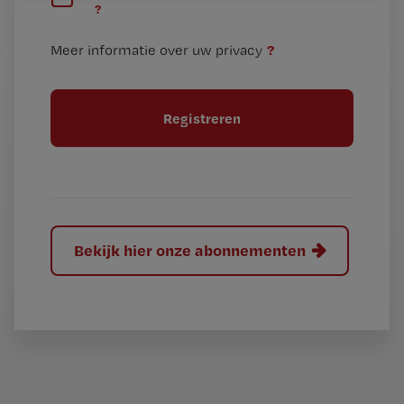
?
e
t
n
i
?
Meer informatie over uw privacy
t
t
i
e
t
l
e
l
?
Bekijk hier onze abonnementen