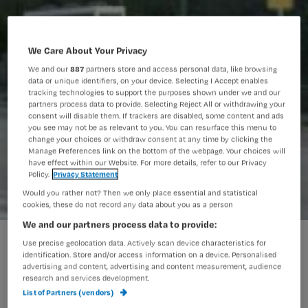
We Care About Your Privacy
We and our
887
partners store and access personal data, like browsing
data or unique identifiers, on your device. Selecting I Accept enables
tracking technologies to support the purposes shown under we and our
partners process data to provide. Selecting Reject All or withdrawing your
consent will disable them. If trackers are disabled, some content and ads
you see may not be as relevant to you. You can resurface this menu to
change your choices or withdraw consent at any time by clicking the
Manage Preferences link on the bottom of the webpage. Your choices will
have effect within our Website. For more details, refer to our Privacy
Policy.
Privacy Statement
Would you rather not? Then we only place essential and statistical
cookies, these do not record any data about you as a person
We and our partners process data to provide:
MC Rijnmond Zuid niet blij met bushokjescampagne
Use precise geolocation data. Actively scan device characteristics for
identification. Store and/or access information on a device. Personalised
advertising and content, advertising and content measurement, audience
research and services development.
ROTTERDAM – Het Medisch Centrum
List of Partners (vendors)