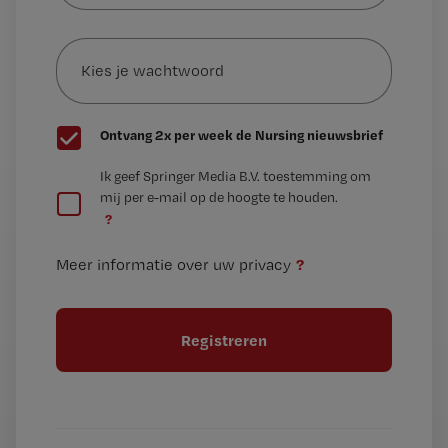
e-
Kies
mailadres?
je
*
wachtwoord
G
Ontvang 2x per week de Nursing nieuwsbrief
e
G
Ik geef Springer Media B.V. toestemming om
e
mij per e-mail op de hoogte te houden.
e
n
?
e
t
n
i
?
Meer informatie over uw privacy
t
t
i
e
t
l
e
l
?