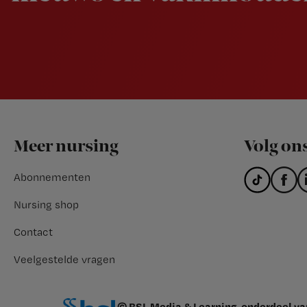
Footer
Meer nursing
Volg on
Abonnementen
Nursing shop
Contact
Veelgestelde vragen
© BSL Media & Learning, onderdeel v