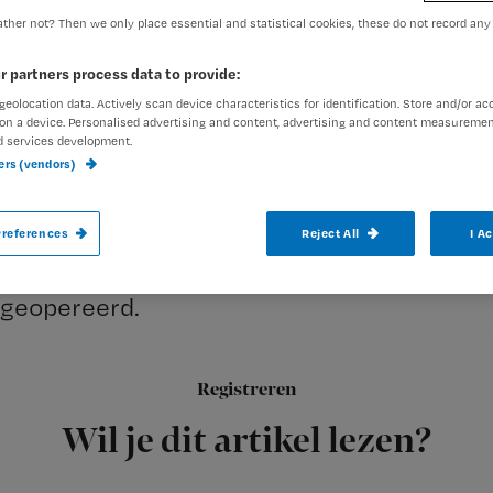
ther not? Then we only place essential and statistical cookies, these do not record any
Redactie TvV
1 maart 2013
Auteur:
r partners process data to provide:
geolocation data. Actively scan device characteristics for identification. Store and/or ac
on a device. Personalised advertising and content, advertising and content measuremen
d services development.
ners (vendors)
De Raad van Bestuur en Raad van Commissa
references
Reject All
I A
thuiszorggigant Meavita heeft riskant, on
geopereerd.
Registreren
Dit blijkt uit een conceptrapport over het faillissement van 
Wil je dit artikel lezen?