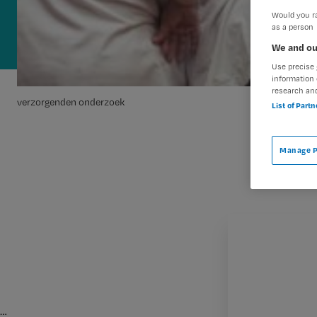
Would you ra
as a person
We and ou
Use precise 
information 
research an
verzorgenden onderzoek
List of Part
Manage P
…