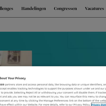
llenges
Handelingen
Congressen
Vacatures
bout Your Privacy
889
partners store and access personal data, like browsing data or unique identifiers, on
Meavita oper
Accept enables tracking technologies to support the purposes shown under we and our 
 to provide. Selecting Reject All or withdrawing your consent will disable them. If tracker
ongeloofwaa
t and ads you see may not be as relevant to you. You can resurface this menu to chan
consent at any time by clicking the Manage Preferences link on the bottom of the webp
have effect within our Website. For more details, refer to our Privacy Policy.
Privacy Sta