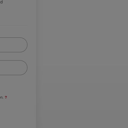
nd
?
n.