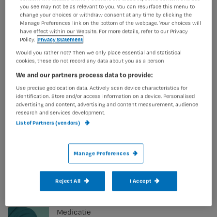
medicatiebegeleiding: wat gaat
you see may not be as relevant to you. You can resurface this menu to
er mis in deze casus?
change your choices or withdraw consent at any time by clicking the
Manage Preferences link on the bottom of the webpage. Your choices will
have effect within our Website. For more details, refer to our Privacy
Policy.
Privacy Statement
Would you rather not? Then we only place essential and statistical
Medicatie
cookies, these do not record any data about you as a person
Waarom valt mevrouw Mertens
We and our partners process data to provide:
steeds? Casus polyfarmacie
Use precise geolocation data. Actively scan device characteristics for
identification. Store and/or access information on a device. Personalised
advertising and content, advertising and content measurement, audience
research and services development.
List of Partners (vendors)
Palliatieve Zorg
Gratis whitepaper over
Manage Preferences
palliatieve sedatie
Reject All
I Accept
Medicatie