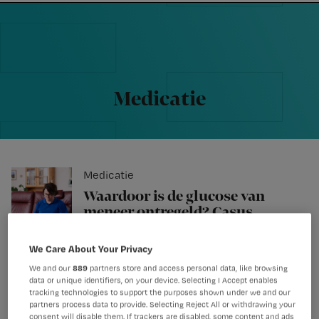
Nursing
W
Skip
Skip
Skip
voor
m
Inloggen
to
to
to
verpleegkundigen
wi
primary
main
footer
jo
navigation
content
st
be
Medicatie
Medicatie
Waardoor is de glucose van
meneer ontregeld? Casus
polyfarmacie
We Care About Your Privacy
We and our
889
partners store and access personal data, like browsing
data or unique identifiers, on your device. Selecting I Accept enables
Medicatie
tracking technologies to support the purposes shown under we and our
partners process data to provide. Selecting Reject All or withdrawing your
Ineens zieker na
consent will disable them. If trackers are disabled, some content and ads