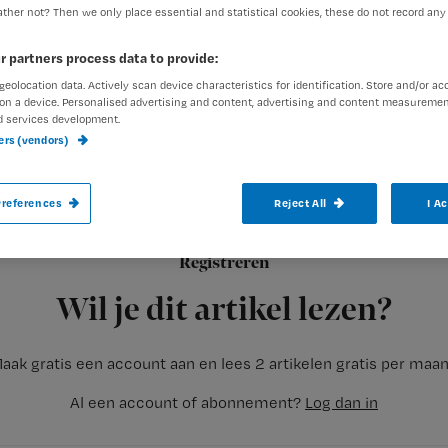
ther not? Then we only place essential and statistical cookies, these do not record any
r partners process data to provide:
geolocation data. Actively scan device characteristics for identification. Store and/or ac
on a device. Personalised advertising and content, advertising and content measuremen
d services development.
ners (vendors)
ROTTERDAM – De medicatiebox tegen miss
Gasthuis in Rotterdam heeft de Dick van
references
Reject All
I A
De medicatiebox is een ondersteuningsmiddel voor
Registreren
oncologiepatiënten bij het anti-emeticabeleid. De Dick van B
Wil je dit artikel lezen?
aak gratis een account aan en lees 2 artikelen gratis per maa
Al een account of abonnement?
Log dan in