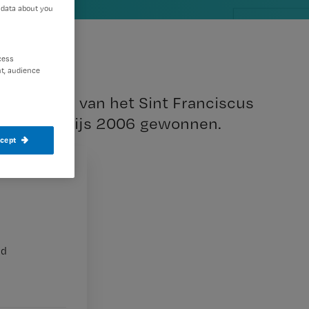
 data about you
cess
t, audience
elijkheid van het Sint Franciscus
 Bekkum prijs 2006 gewonnen.
ccept
ekkum
nd