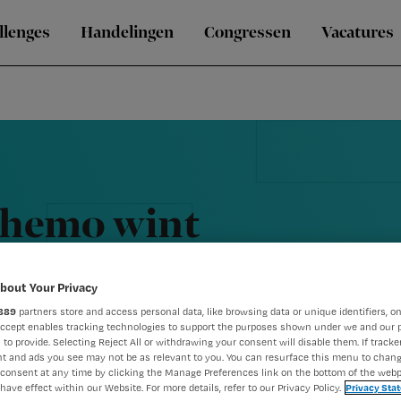
llenges
Handelingen
Congressen
Vacatures
 chemo wint
bout Your Privacy
889
partners store and access personal data, like browsing data or unique identifiers, on
Accept enables tracking technologies to support the purposes shown under we and our 
 to provide. Selecting Reject All or withdrawing your consent will disable them. If tracker
t and ads you see may not be as relevant to you. You can resurface this menu to chan
consent at any time by clicking the Manage Preferences link on the bottom of the webp
have effect within our Website. For more details, refer to our Privacy Policy.
Privacy Sta