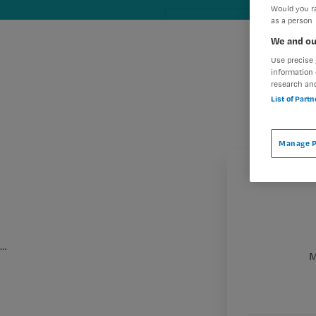
Would you ra
as a person
We and ou
Use precise 
information 
research an
List of Part
Manage P
…
M