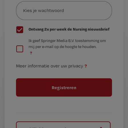
Kies
mailadres?
je
*
wachtwoord
G
Ontvang 2x per week de Nursing nieuwsbrief
e
G
Ik geef Springer Media B.V. toestemming om
e
mij per e-mail op de hoogte te houden.
e
n
?
e
t
n
i
?
Meer informatie over uw privacy
t
t
i
e
t
l
e
l
?