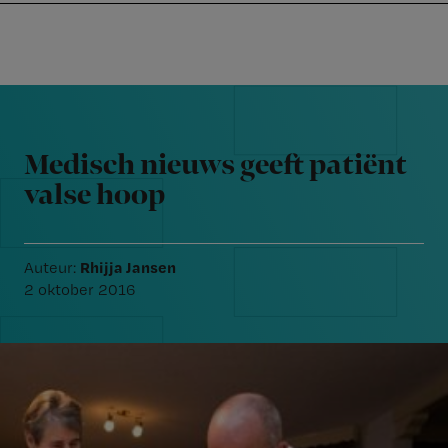
Nursing
W
Skip
Skip
Skip
voor
m
Inloggen
to
to
to
verpleegkundigen
wi
primary
main
footer
jo
navigation
content
Reader
st
Interactions
be
Medisch nieuws geeft patiënt
valse hoop
Rhijja Jansen
Auteur:
2 oktober 2016