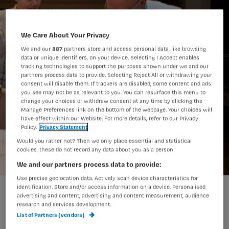
We Care About Your Privacy
We and our
887
partners store and access personal data, like browsing
data or unique identifiers, on your device. Selecting I Accept enables
tracking technologies to support the purposes shown under we and our
partners process data to provide. Selecting Reject All or withdrawing your
consent will disable them. If trackers are disabled, some content and ads
you see may not be as relevant to you. You can resurface this menu to
change your choices or withdraw consent at any time by clicking the
Manage Preferences link on the bottom of the webpage. Your choices will
have effect within our Website. For more details, refer to our Privacy
Policy.
Privacy Statement
Would you rather not? Then we only place essential and statistical
cookies, these do not record any data about you as a person
We and our partners process data to provide:
Use precise geolocation data. Actively scan device characteristics for
001_RBIAdam-image-1469782.jpeg
identification. Store and/or access information on a device. Personalised
advertising and content, advertising and content measurement, audience
research and services development.
List of Partners (vendors)