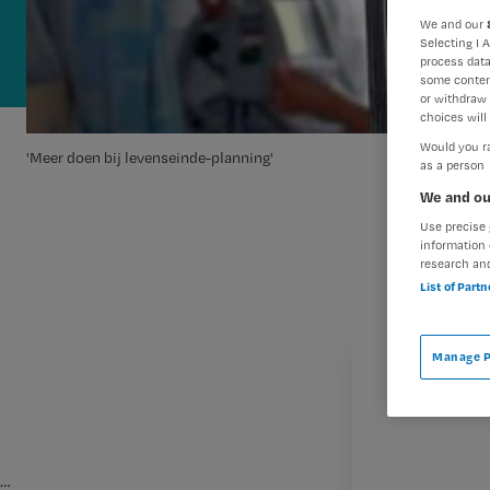
We and our
Selecting I 
process data
some conten
or withdraw 
choices will 
Would you ra
'Meer doen bij levenseinde-planning'
as a person
We and ou
Use precise 
information 
research an
List of Part
Manage P
…