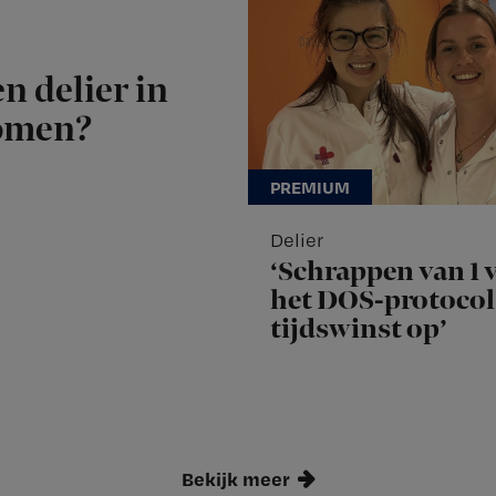
n delier in
komen?
Delier
‘Schrappen van 1 v
het DOS-protocol 
tijdswinst op’
Bekijk meer