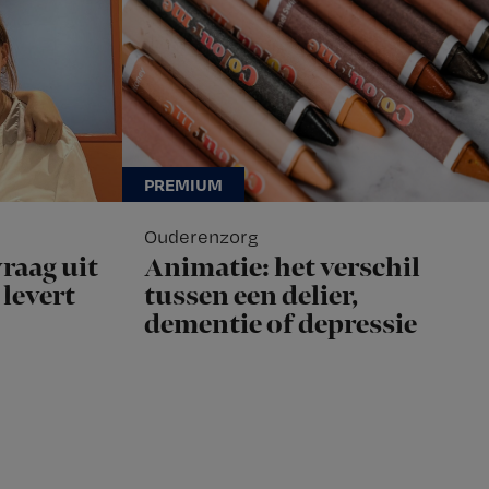
Ouderenzorg
raag uit
Animatie: het verschil
levert
tussen een delier,
dementie of depressie