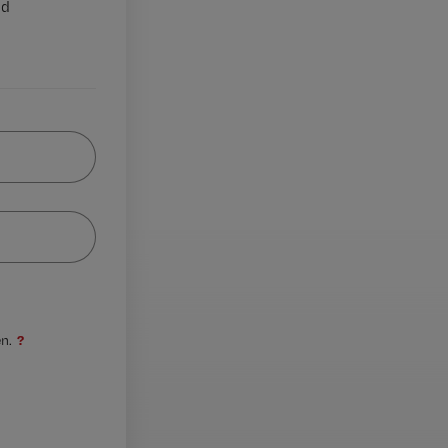
nd
?
n.