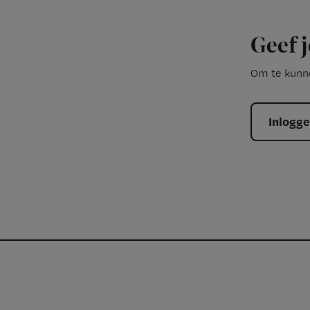
Geef j
Om te kunne
Inlogg