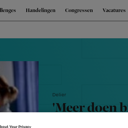
llenges
Handelingen
Congressen
Vacatures
Delier
'Meer doen b
planning'
bout Your Privacy