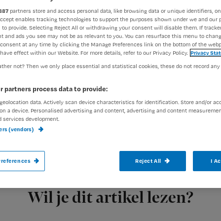
887
partners store and access personal data, like browsing data or unique identifiers, on
Accept enables tracking technologies to support the purposes shown under we and our 
 to provide. Selecting Reject All or withdrawing your consent will disable them. If tracker
Redactie Nursing
1 juni 2010
Auteur:
t and ads you see may not be as relevant to you. You can resurface this menu to chan
consent at any time by clicking the Manage Preferences link on the bottom of the webp
have effect within our Website. For more details, refer to our Privacy Policy.
Privacy Sta
ther not? Then we only place essential and statistical cookies, these do not record any
r partners process data to provide:
geolocation data. Actively scan device characteristics for identification. Store and/or ac
Verpleegkundigen kunnen een grotere rol 
on a device. Personalised advertising and content, advertising and content measuremen
ouderenzorg, palliatieve zorg en op de IC.
d services development.
ners (vendors)
het plannen van het levenseinde in de zor
references
Reject All
I A
Registreren
Uit het onderzoek komt
Wil je dit artikel lezen?