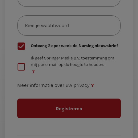
je
e-
Kies
mailadres?
je
*
wachtwoord
G
Ontvang 2x per week de Nursing nieuwsbrief
e
G
Ik geef Springer Media B.V. toestemming om
e
mij per e-mail op de hoogte te houden.
e
n
?
e
t
n
i
?
Meer informatie over uw privacy
t
t
i
e
t
l
e
l
?