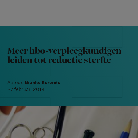
Nursing
W
Skip
Skip
Skip
voor
m
Inloggen
to
to
to
verpleegkundigen
wi
primary
main
footer
jo
navigation
content
Reader
st
Interactions
be
Meer hbo-verpleegkundigen
leiden tot reductie sterfte
Nienke Berends
Auteur:
27 februari 2014