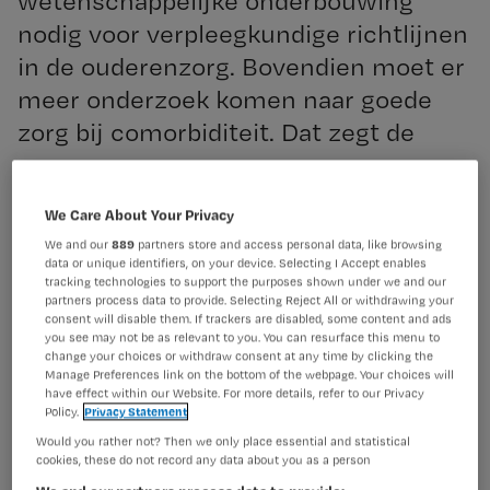
wetenschappelijke onderbouwing
nodig voor verpleegkundige richtlijnen
in de ouderenzorg. Bovendien moet er
meer onderzoek komen naar goede
zorg bij comorbiditeit. Dat zegt de
Gezondheidsraad naar aanleiding van
een uitgebreid ouderenzorg-
Registreren
We Care About Your Privacy
onderzoek.
We and our
889
partners store and access personal data, like browsing
Wil je dit artikel lezen?
data or unique identifiers, on your device. Selecting I Accept enables
tracking technologies to support the purposes shown under we and our
Maak gratis een account aan en lees 2
…
partners process data to provide. Selecting Reject All or withdrawing your
consent will disable them. If trackers are disabled, some content and ads
artikelen gratis per maand
you see may not be as relevant to you. You can resurface this menu to
change your choices or withdraw consent at any time by clicking the
Al een account of abonnement?
Log dan in
Manage Preferences link on the bottom of the webpage. Your choices will
have effect within our Website. For more details, refer to our Privacy
Policy.
Privacy Statement
Would you rather not? Then we only place essential and statistical
Wat
cookies, these do not record any data about you as a person
is