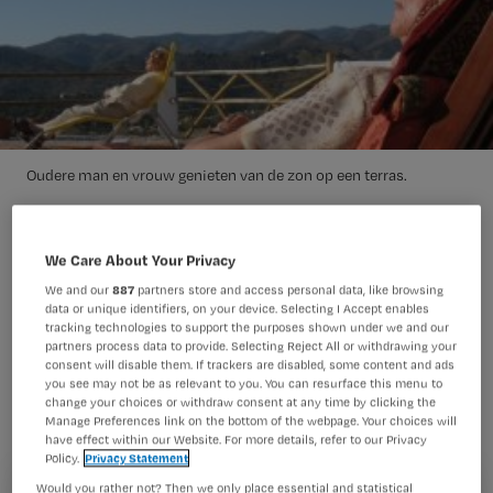
Oudere man en vrouw genieten van de zon op een terras.
We Care About Your Privacy
Het aantal ouderen met
We and our
887
partners store and access personal data, like browsing
geslachtsziekten neemt toe in
data or unique identifiers, on your device. Selecting I Accept enables
tracking technologies to support the purposes shown under we and our
Nederland, zo meldt BN/DeStem. Meer
partners process data to provide. Selecting Reject All or withdrawing your
aandacht voor veilig vrijen onder 50-
consent will disable them. If trackers are disabled, some content and ads
you see may not be as relevant to you. You can resurface this menu to
plussers zou verstandig zijn, zo stellen
change your choices or withdraw consent at any time by clicking the
Manage Preferences link on the bottom of the webpage. Your choices will
woordvoerders van het RIVM en Nivel
have effect within our Website. For more details, refer to our Privacy
Policy.
Privacy Statement
in de krant.
Would you rather not? Then we only place essential and statistical