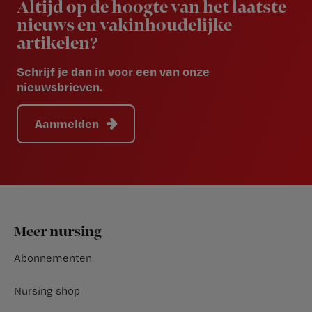
Altijd op de hoogte van het laatste
nieuws en vakinhoudelijke
artikelen?
Schrijf je dan in voor een van onze
nieuwsbrieven.
Aanmelden
Footer
Meer nursing
Abonnementen
Nursing shop