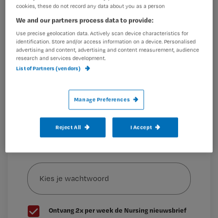
Registreren
cookies, these do not record any data about you as a person
We and our partners process data to provide:
Wil je dit artikel lezen?
Use precise geolocation data. Actively scan device characteristics for
Vooral het
identification. Store and/or access information on a device. Personalised
Maak gratis een account aan en lees 2
…
advertising and content, advertising and content measurement, audience
artikelen gratis per maand
research and services development.
List of Partners (vendors)
Al een account of abonnement?
Log dan in
Manage Preferences
Wat
is
Reject All
I Accept
je
e-
Kies
mailadres?
je
*
wachtwoord
G
Ontvang 2x per week de Nursing nieuwsbrief