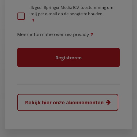
e
G
Ik geef Springer Media B.V. toestemming om
e
mij per e-mail op de hoogte te houden.
e
n
?
e
t
n
i
?
Meer informatie over uw privacy
t
t
i
e
t
l
e
l
?
Bekijk hier onze abonnementen