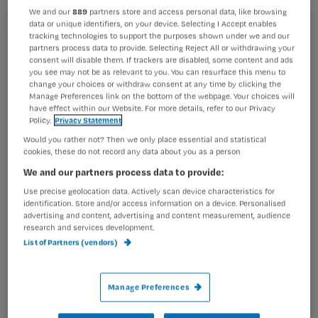
We and our
889
partners store and access personal data, like browsing
data or unique identifiers, on your device. Selecting I Accept enables
‘Tijd’ is in de zorg een veelbesproken onderwerp en vaak
Registreren
tracking technologies to support the purposes shown under we and our
een bron van frustratie. Verpleegkundigen en
partners process data to provide. Selecting Reject All or withdrawing your
Wil je dit artikel lezen?
consent will disable them. If trackers are disabled, some content and ads
managers letten steeds meer op de tijd die zij besteden
you see may not be as relevant to you. You can resurface this menu to
en
change your choices or withdraw consent at any time by clicking the
Maak gratis een account aan en lees 2
…
Manage Preferences link on the bottom of the webpage. Your choices will
have effect within our Website. For more details, refer to our Privacy
artikelen gratis per maand
Policy.
Privacy Statement
Al een account of abonnement?
Log dan in
Would you rather not? Then we only place essential and statistical
cookies, these do not record any data about you as a person
We and our partners process data to provide:
Use precise geolocation data. Actively scan device characteristics for
Wat
identification. Store and/or access information on a device. Personalised
is
advertising and content, advertising and content measurement, audience
research and services development.
je
List of Partners (vendors)
e-
Kies
mailadres?
je
*
Manage Preferences
wachtwoord