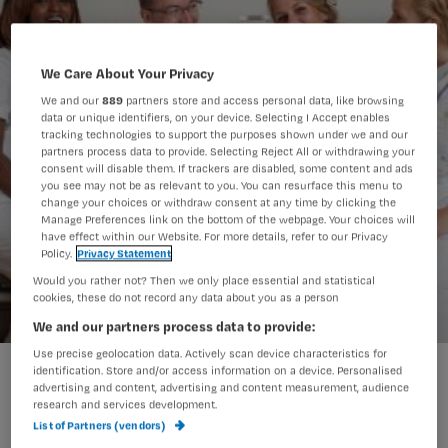
We Care About Your Privacy
We and our
889
partners store and access personal data, like browsing
data or unique identifiers, on your device. Selecting I Accept enables
tracking technologies to support the purposes shown under we and our
partners process data to provide. Selecting Reject All or withdrawing your
consent will disable them. If trackers are disabled, some content and ads
you see may not be as relevant to you. You can resurface this menu to
change your choices or withdraw consent at any time by clicking the
Manage Preferences link on the bottom of the webpage. Your choices will
have effect within our Website. For more details, refer to our Privacy
Policy.
Privacy Statement
Would you rather not? Then we only place essential and statistical
cookies, these do not record any data about you as a person
We and our partners process data to provide:
Use precise geolocation data. Actively scan device characteristics for
Meer verpleegkundigen lid van vakbond
identification. Store and/or access information on a device. Personalised
advertising and content, advertising and content measurement, audience
research and services development.
List of Partners (vendors)