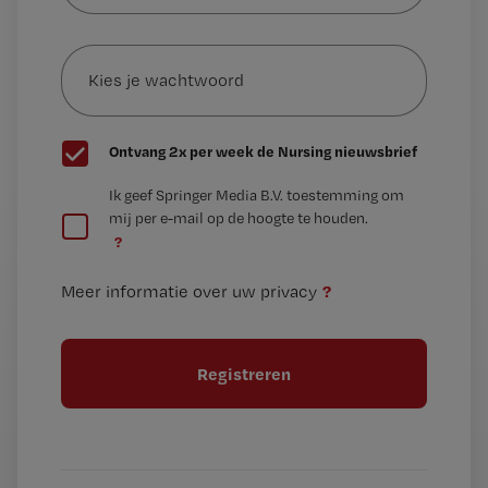
e-
Kies
mailadres?
je
*
wachtwoord
G
Ontvang 2x per week de Nursing nieuwsbrief
e
G
Ik geef Springer Media B.V. toestemming om
e
mij per e-mail op de hoogte te houden.
e
n
?
e
t
n
i
?
Meer informatie over uw privacy
t
t
i
e
t
l
e
l
?