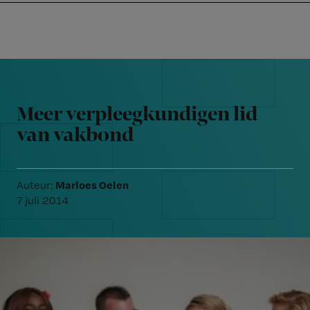
Nursing
W
Skip
Skip
Skip
voor
m
Inloggen
to
to
to
verpleegkundigen
wi
primary
main
footer
jo
navigation
content
Reader
st
Interactions
be
Meer verpleegkundigen lid
van vakbond
Marloes Oelen
Auteur:
7 juli 2014