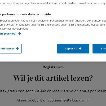
ther not? Then we only place essential and statistical cookies, these do not record any
r partners process data to provide:
geolocation data. Actively scan device characteristics for identification. Store and/or ac
on a device. Personalised advertising and content, advertising and content measuremen
d services development.
Meetinstrumenten voor diabetici schiete
ners (vendors)
Erna Lenters-Westra. Zes van de acht on
blijken onnauwkeurig.
references
Reject All
I A
Registreren
Door de onnauwkeurige instrumenten ligt over- of onderschatt
Wil je dit artikel lezen?
aak gratis een account aan en lees 2 artikelen gratis per maa
Al een account of abonnement?
Log dan in