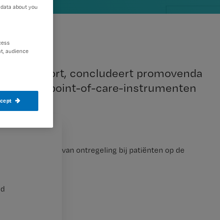
 data about you
cess
t, audience
n vaak tekort, concludeert promovenda
derzochte point-of-care-instrumenten
ccept
ing van de mate van ontregeling bij patiënten op de
nd