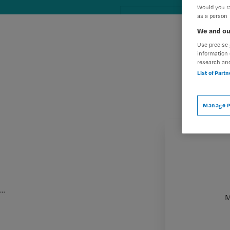
Would you ra
as a person
We and ou
Use precise 
information 
research an
List of Part
Manage P
…
M