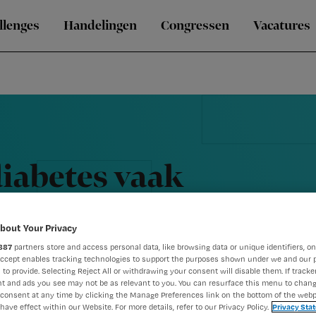
llenges
Handelingen
Congressen
Vacatures
iabetes vaak
bout Your Privacy
887
partners store and access personal data, like browsing data or unique identifiers, on
Accept enables tracking technologies to support the purposes shown under we and our 
 to provide. Selecting Reject All or withdrawing your consent will disable them. If tracker
t and ads you see may not be as relevant to you. You can resurface this menu to chan
consent at any time by clicking the Manage Preferences link on the bottom of the webp
have effect within our Website. For more details, refer to our Privacy Policy.
Privacy Sta