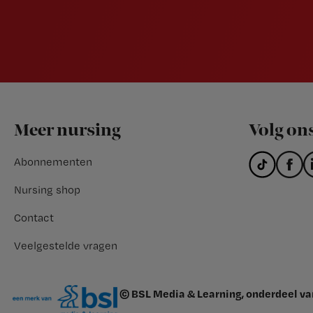
Footer
Meer nursing
Volg on
Abonnementen
Nursing shop
Contact
Veelgestelde vragen
© BSL Media & Learning, onderdeel v