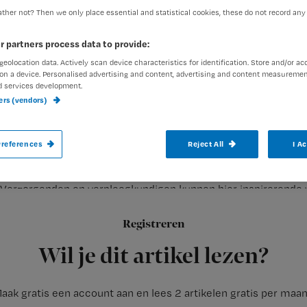
ther not? Then we only place essential and statistical cookies, these do not record any
r partners process data to provide:
geolocation data. Actively scan device characteristics for identification. Store and/or ac
on a device. Personalised advertising and content, advertising and content measuremen
d services development.
In plaats van een meldpunt onderbezetti
ners (vendors)
meldpunt oplossingen voor onderbezettin
references
Reject All
I A
Verzorgenden en verpleegkundigen kunnen hier inspirerende 
in de zomer moeten verbeteren.
Registreren
Te
Wil je dit artikel lezen?
aak gratis een account aan en lees 2 artikelen gratis per maa