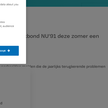
 data about you
cess
t, audience
ng start vakbond NU’91 deze zomer een
g.
ccept
voorbeelden melden die de jaarlijks terugkerende problemen
nd