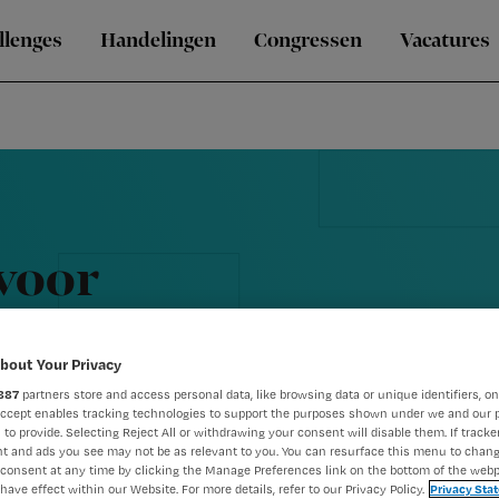
llenges
Handelingen
Congressen
Vacatures
 voor
etting
bout Your Privacy
887
partners store and access personal data, like browsing data or unique identifiers, on
Accept enables tracking technologies to support the purposes shown under we and our 
 to provide. Selecting Reject All or withdrawing your consent will disable them. If tracker
t and ads you see may not be as relevant to you. You can resurface this menu to chan
consent at any time by clicking the Manage Preferences link on the bottom of the webp
have effect within our Website. For more details, refer to our Privacy Policy.
Privacy Sta