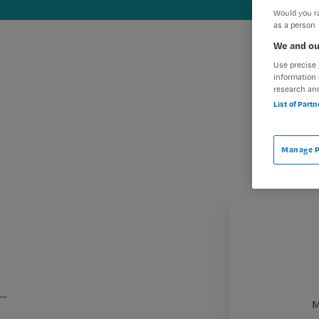
Would you ra
as a person
We and ou
Use precise 
information 
research an
List of Part
Manage P
…
M