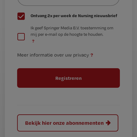
wachtwoord
G
Ontvang 2x per week de Nursing nieuwsbrief
e
G
Ik geef Springer Media B.V. toestemming om
e
mij per e-mail op de hoogte te houden.
e
n
?
e
t
n
i
?
Meer informatie over uw privacy
t
t
i
e
t
l
e
l
?
Bekijk hier onze abonnementen