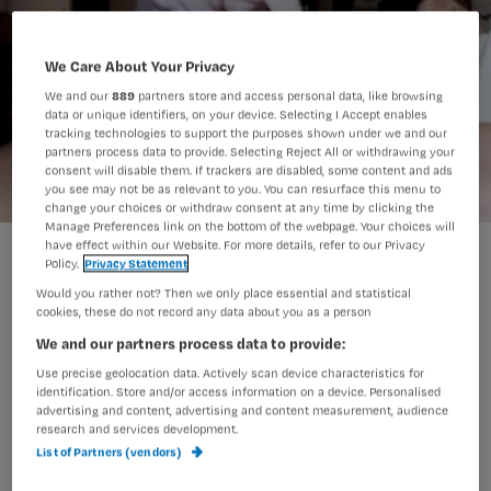
We Care About Your Privacy
We and our
889
partners store and access personal data, like browsing
data or unique identifiers, on your device. Selecting I Accept enables
tracking technologies to support the purposes shown under we and our
partners process data to provide. Selecting Reject All or withdrawing your
consent will disable them. If trackers are disabled, some content and ads
you see may not be as relevant to you. You can resurface this menu to
change your choices or withdraw consent at any time by clicking the
Manage Preferences link on the bottom of the webpage. Your choices will
have effect within our Website. For more details, refer to our Privacy
Meldpunt misstanden: in één dag ruim 150 meldingen
Policy.
Privacy Statement
Would you rather not? Then we only place essential and statistical
cookies, these do not record any data about you as a person
Vakbond Abvakabo FNV heeft vandaag
We and our partners process data to provide:
een meldpunt geopend waar
Use precise geolocation data. Actively scan device characteristics for
identification. Store and/or access information on a device. Personalised
verpleegkundigen en verzorgenden
advertising and content, advertising and content measurement, audience
research and services development.
werkzaam in verpleeghuizen en
List of Partners (vendors)
thuiszorg misstanden kunnen melden.