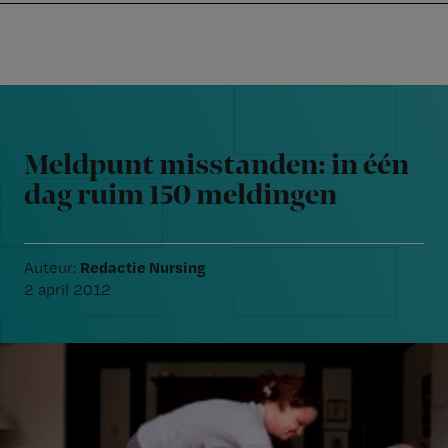
Nursing
W
Skip
Skip
Skip
voor
m
Inloggen
to
to
to
verpleegkundigen
wi
primary
main
footer
jo
navigation
content
Reader
st
Interactions
be
Meldpunt misstanden: in één
dag ruim 150 meldingen
Redactie Nursing
Auteur:
2 april 2012