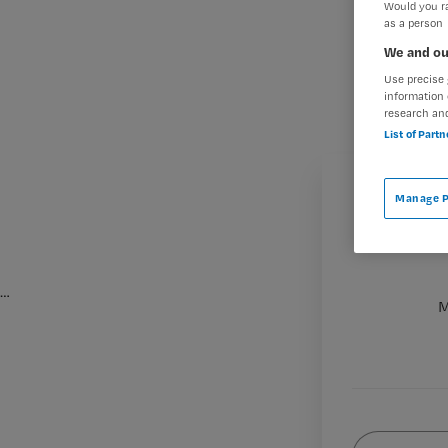
Would you ra
as a person
We and ou
Use precise 
information 
research an
List of Part
Manage P
…
M
Wat