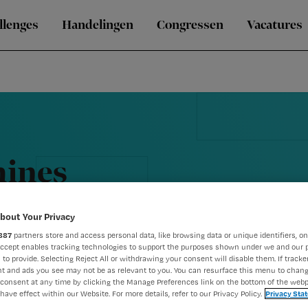
llenges
Handelingen
Congressen
Vacatures
hines
bout Your Privacy
887
partners store and access personal data, like browsing data or unique identifiers, on
Accept enables tracking technologies to support the purposes shown under we and our 
 to provide. Selecting Reject All or withdrawing your consent will disable them. If tracker
t and ads you see may not be as relevant to you. You can resurface this menu to chan
consent at any time by clicking the Manage Preferences link on the bottom of the webp
have effect within our Website. For more details, refer to our Privacy Policy.
Privacy Sta