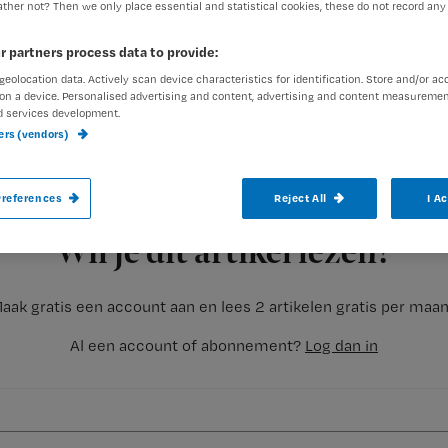
ther not? Then we only place essential and statistical cookies, these do not record any
r partners process data to provide:
geolocation data. Actively scan device characteristics for identification. Store and/or ac
GASTBLOG De intensive care is een heftige 
on a device. Personalised advertising and content, advertising and content measuremen
d services development.
werken. Er komen veel nieuwe prikkels op 
ners (vendors)
references
Reject All
I A
Registreren
Je hoort je patiënten ‘s nachts in bed soms nog: alarmen
Wil je dit artikel lezen?
aak gratis een account aan en lees 2 artikelen gratis per maa
Al een account of abonnement?
Log dan in