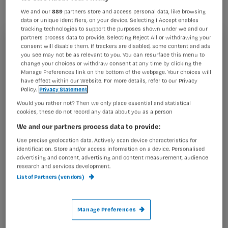
We and our
889
partners store and access personal data, like browsing
data or unique identifiers, on your device. Selecting I Accept enables
tracking technologies to support the purposes shown under we and our
partners process data to provide. Selecting Reject All or withdrawing your
Dankzij goede voorlichting kunnen stomadragers
consent will disable them. If trackers are disabled, some content and ads
Registreren
genieten van een zorgeloze vakantie. Zon, zee, strand en:
you see may not be as relevant to you. You can resurface this menu to
stoma
change your choices or withdraw consent at any time by clicking the
Wil je dit artikel lezen?
Manage Preferences link on the bottom of the webpage. Your choices will
Lees erover in onderstaande PDF uit Nursing (2005).
have effect within our Website. For more details, refer to our Privacy
Policy.
Privacy Statement
Maak gratis een account aan en lees 2
…
artikelen gratis per maand
Would you rather not? Then we only place essential and statistical
cookies, these do not record any data about you as a person
Al een account of abonnement?
Log dan in
We and our partners process data to provide:
Use precise geolocation data. Actively scan device characteristics for
identification. Store and/or access information on a device. Personalised
advertising and content, advertising and content measurement, audience
Wat
research and services development.
is
List of Partners (vendors)
je
e-
Manage Preferences
Kies
mailadres?
je
*