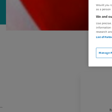
Would you ra
as a person
We and ou
Use precise 
information 
research an
List of Part
Manage P
…
M