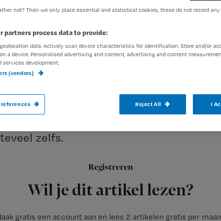
ther not? Then we only place essential and statistical cookies, these do not record any
r partners process data to provide:
exed-admin
2 april 2007
Auteur:
geolocation data. Actively scan device characteristics for identification. Store and/or ac
on a device. Personalised advertising and content, advertising and content measuremen
d services development.
ners (vendors)
references
Reject All
I A
Wie wel eens kijkt naar Grey’s anatomy ke
empathisch vermogen dat haar erg bij de
teveel zelfs.
Registreren
Zo had ze niet alleen een relatie
Wil je dit artikel lezen?
aak gratis een account aan en lees 2 artikelen gratis per maa