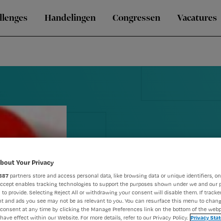
llenges
Handelingen
Congressen
Vacatures
bout Your Privacy
887
partners store and access personal data, like browsing data or unique identifiers, on
Accept enables tracking technologies to support the purposes shown under we and our 
 to provide. Selecting Reject All or withdrawing your consent will disable them. If tracker
t and ads you see may not be as relevant to you. You can resurface this menu to chan
Met hart en z
consent at any time by clicking the Manage Preferences link on the bottom of the webp
have effect within our Website. For more details, refer to our Privacy Policy.
Privacy Sta