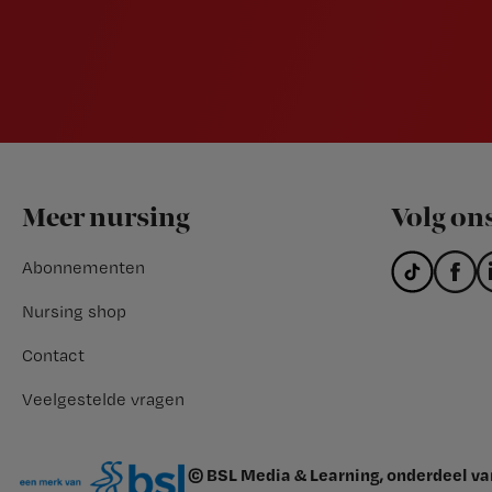
Footer
Meer nursing
Volg on
Abonnementen
Nursing shop
Contact
Veelgestelde vragen
© BSL Media & Learning, onderdeel v