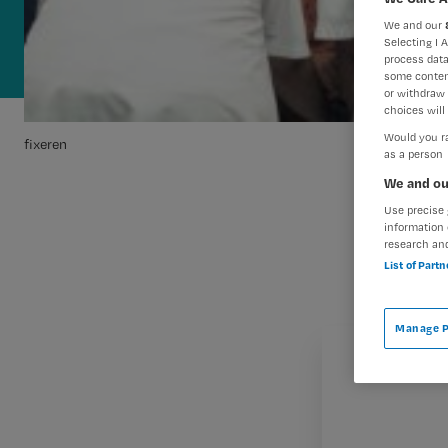
We and our
Selecting I 
process data
some conten
or withdraw 
choices will 
Would you ra
fixeren
as a person
We and ou
Use precise 
information 
research an
List of Part
Manage P