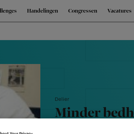
llenges
Handelingen
Congressen
Vacatures
Delier
Minder bedh
verpleegdek
bout Your Privacy