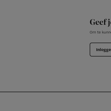
Geef j
Om te kunne
Inlogg