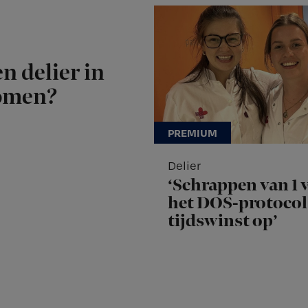
n delier in
komen?
Delier
‘Schrappen van 1 v
het DOS-protocol 
tijdswinst op’