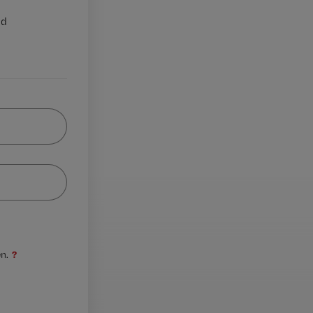
nd
?
n.