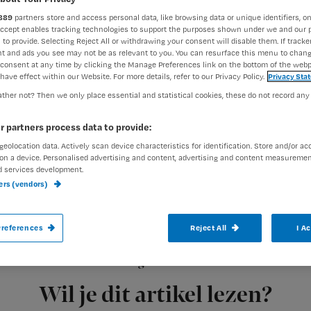
889
partners store and access personal data, like browsing data or unique identifiers, on
Accept enables tracking technologies to support the purposes shown under we and our 
 to provide. Selecting Reject All or withdrawing your consent will disable them. If tracker
Redactie TvV
27 november 2
Auteur:
t and ads you see may not be as relevant to you. You can resurface this menu to chan
consent at any time by clicking the Manage Preferences link on the bottom of the webp
have effect within our Website. For more details, refer to our Privacy Policy.
Privacy Sta
ther not? Then we only place essential and statistical cookies, these do not record any
r partners process data to provide:
geolocation data. Actively scan device characteristics for identification. Store and/or ac
Het gemiddeld aantal vrijheidsbeperken
on a device. Personalised advertising and content, advertising and content measuremen
in zorginstellingen is verminderd tussen 
d services development.
ners (vendors)
aantal bedhekken en verpleegdekens.
references
Reject All
I A
Registreren
Daarnaast blijkt in 2011 zeventig procent van de 140
Wil je dit artikel lezen?