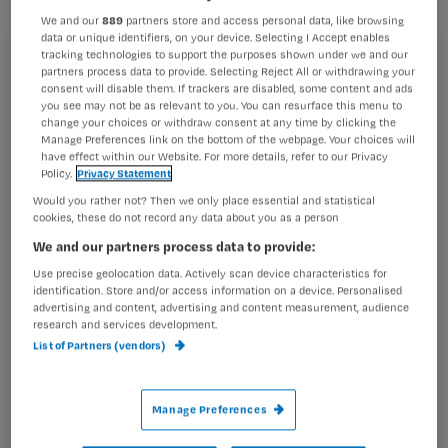
We and our
889
partners store and access personal data, like browsing
data or unique identifiers, on your device. Selecting I Accept enables
tracking technologies to support the purposes shown under we and our
partners process data to provide. Selecting Reject All or withdrawing your
Dit blijkt uit onderzoek van het Erasmus MC, dat
Registreren
consent will disable them. If trackers are disabled, some content and ads
gepubliceerd is in het wetenschappelijk tijdschrift
you see may not be as relevant to you. You can resurface this menu to
Wil je dit artikel lezen?
Neurology
. Er werden twee groepen mensen in de
change your choices or withdraw consent at any time by clicking the
Manage Preferences link on the bottom of the webpage. Your choices will
leefrijd van
have effect within our Website. For more details, refer to our Privacy
Maak gratis een account aan en lees 2
…
Policy.
Privacy Statement
artikelen gratis per maand
Would you rather not? Then we only place essential and statistical
cookies, these do not record any data about you as a person
Al een account of abonnement?
Log dan in
We and our partners process data to provide:
Use precise geolocation data. Actively scan device characteristics for
identification. Store and/or access information on a device. Personalised
Wat
advertising and content, advertising and content measurement, audience
research and services development.
is
List of Partners (vendors)
je
e-
Kies
mailadres?
Manage Preferences
je
*