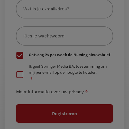
is
je
e-
Kies
mailadres?
je
*
wachtwoord
G
Ontvang 2x per week de Nursing nieuwsbrief
e
G
Ik geef Springer Media B.V. toestemming om
e
mij per e-mail op de hoogte te houden.
e
n
?
e
t
n
i
?
Meer informatie over uw privacy
t
t
i
e
t
l
e
l