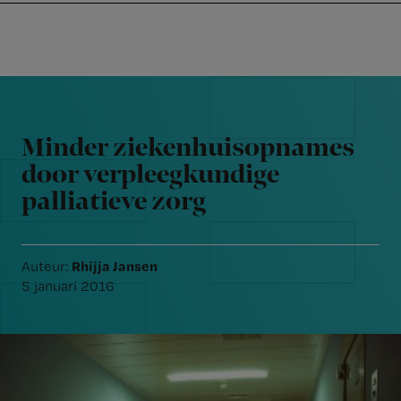
Nursing
W
Skip
Skip
Skip
voor
m
Inloggen
to
to
to
verpleegkundigen
wi
primary
main
footer
jo
navigation
content
Reader
st
Interactions
be
Minder ziekenhuisopnames
door verpleegkundige
palliatieve zorg
Rhijja Jansen
Auteur:
5 januari 2016