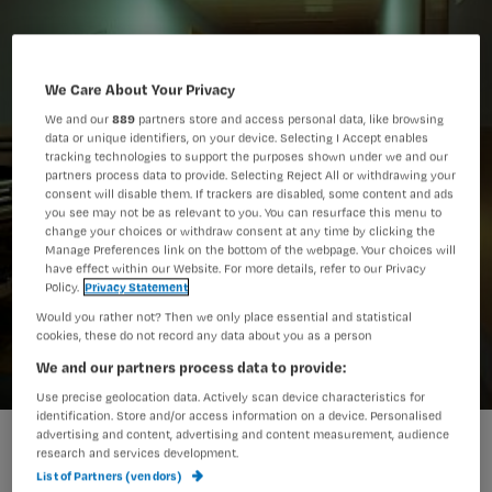
We Care About Your Privacy
We and our
889
partners store and access personal data, like browsing
data or unique identifiers, on your device. Selecting I Accept enables
tracking technologies to support the purposes shown under we and our
partners process data to provide. Selecting Reject All or withdrawing your
consent will disable them. If trackers are disabled, some content and ads
you see may not be as relevant to you. You can resurface this menu to
change your choices or withdraw consent at any time by clicking the
Manage Preferences link on the bottom of the webpage. Your choices will
have effect within our Website. For more details, refer to our Privacy
Policy.
Privacy Statement
Would you rather not? Then we only place essential and statistical
cookies, these do not record any data about you as a person
We and our partners process data to provide:
Use precise geolocation data. Actively scan device characteristics for
identification. Store and/or access information on a device. Personalised
verpleegkundige palliatieve zorg.jpg
advertising and content, advertising and content measurement, audience
research and services development.
List of Partners (vendors)