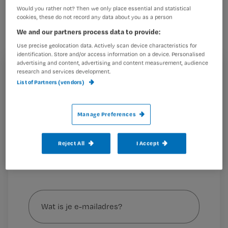
financiële ondersteuning van minister
Would you rather not? Then we only place essential and statistical
cookies, these do not record any data about you as a person
De Jonge: hij gaat wat aan donaties
We and our partners process data to provide:
binnenkomt verdubbelen tot een
Use precise geolocation data. Actively scan device characteristics for
bedrag van maximaal 10 miljoen euro.
identification. Store and/or access information on a device. Personalised
advertising and content, advertising and content measurement, audience
Goed maar nog niet genoeg, vindt
research and services development.
Registreren
NU’91.
List of Partners (vendors)
Wil je dit artikel lezen?
Manage Preferences
Maak gratis een account aan en lees 2
…
artikelen gratis per maand
Reject All
I Accept
Al een account of abonnement?
Log dan in
Wat
is
je
e-