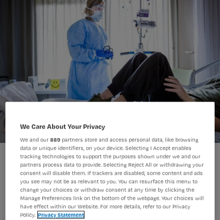
We Care About Your Privacy
We and our
889
partners store and access personal data, like browsing
data or unique identifiers, on your device. Selecting I Accept enables
tracking technologies to support the purposes shown under we and our
partners process data to provide. Selecting Reject All or withdrawing your
consent will disable them. If trackers are disabled, some content and ads
you see may not be as relevant to you. You can resurface this menu to
change your choices or withdraw consent at any time by clicking the
Het particuliere initiatief voor een
Manage Preferences link on the bottom of the webpage. Your choices will
have effect within our Website. For more details, refer to our Privacy
noodfonds voor zorgverleners krijgt
Policy.
Privacy Statement