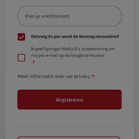
Kies
mailadres?
je
*
wachtwoord
G
Ontvang 2x per week de Nursing nieuwsbrief
e
G
Ik geef Springer Media B.V. toestemming om
e
mij per e-mail op de hoogte te houden.
e
n
?
e
t
n
i
?
Meer informatie over uw privacy
t
t
i
e
t
l
e
l
?