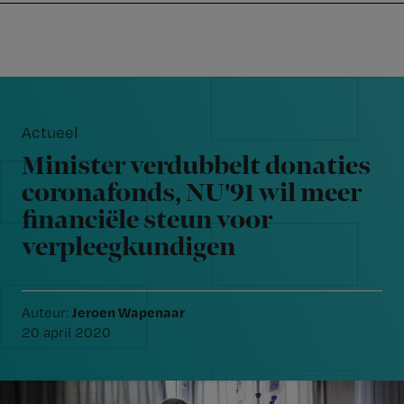
Nursing
W
Skip
Skip
Skip
voor
m
Inloggen
to
to
to
verpleegkundigen
wi
primary
main
footer
jo
navigation
content
Reader
st
Interactions
be
Actueel
Minister verdubbelt donaties
coronafonds, NU'91 wil meer
financiële steun voor
verpleegkundigen
Jeroen Wapenaar
Auteur:
20 april 2020