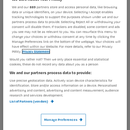
besloten per 1 mei 2011 cystic fibrosis
We and our
889
partners store and access personal data, like browsing
(CF) toe te voegen aan de neonatale
data or unique identifiers, on your device. Selecting I Accept enables
tracking technologies to support the purposes shown under we and our
hielprikscreening. Zij heeft ZonMw
partners process data to provide. Selecting Reject All or withdrawing your
consent will disable them. If trackers are disabled, some content and ads
ook gevraagd de pilot die al een paar
Registreren
you see may not be as relevant to you. You can resurface this menu to
jaar in een deel van Nederland loopt, te
change your choices or withdraw consent at any time by clicking the
Wil je dit artikel lezen?
Manage Preferences link on the bottom of the webpage. Your choices will
verlengen
have effect within our Website. For more details, refer to our Privacy
Policy.
Privacy Statement
Maak gratis een account aan en lees 2
…
Would you rather not? Then we only place essential and statistical
artikelen gratis per maand
cookies, these do not record any data about you as a person
Al een account of abonnement?
Log dan in
We and our partners process data to provide:
Use precise geolocation data. Actively scan device characteristics for
identification. Store and/or access information on a device. Personalised
advertising and content, advertising and content measurement, audience
Wat
research and services development.
List of Partners (vendors)
is
je
e-
Manage Preferences
Kies
mailadres?