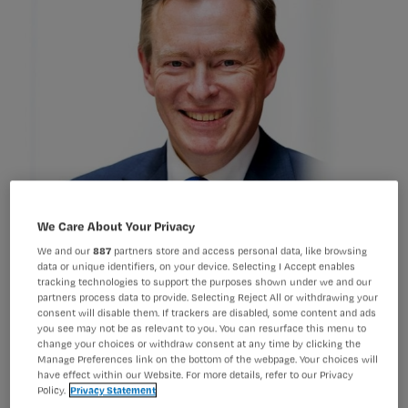
We Care About Your Privacy
We and our
887
partners store and access personal data, like browsing
data or unique identifiers, on your device. Selecting I Accept enables
tracking technologies to support the purposes shown under we and our
partners process data to provide. Selecting Reject All or withdrawing your
Minister Bruins beantwoordde deze
consent will disable them. If trackers are disabled, some content and ads
you see may not be as relevant to you. You can resurface this menu to
week een aantal vragen van
change your choices or withdraw consent at any time by clicking the
Kamerleden Ploumen en Kerstens
Manage Preferences link on the bottom of the webpage. Your choices will
have effect within our Website. For more details, refer to our Privacy
(beiden PvdA) over de onrust onder
Policy.
Privacy Statement