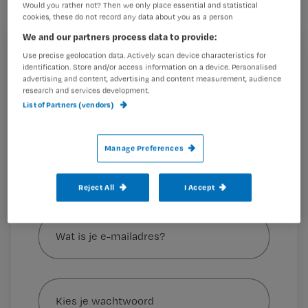
BIG-geregistreerde verpleegkundigen
Would you rather not? Then we only place essential and statistical
cookies, these do not record any data about you as a person
met een diploma van voor 2012.
We and our partners process data to provide:
Nursing selecteerde een aantal vragen
Registreren
Use precise geolocation data. Actively scan device characteristics for
en antwoorden uit de Kamerbrief.
identification. Store and/or access information on a device. Personalised
advertising and content, advertising and content measurement, audience
Wil je dit artikel lezen?
research and services development.
List of Partners (vendors)
Maak gratis een account aan en lees 2
…
artikelen gratis per maand
Manage Preferences
Al een account of abonnement?
Log dan in
Reject All
I Accept
Wat
is
je
e-
Kies
mailadres?
je
*