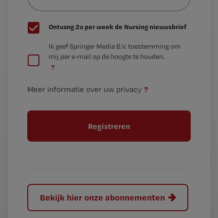
wachtwoord
G
Ontvang 2x per week de Nursing nieuwsbrief
e
G
Ik geef Springer Media B.V. toestemming om
e
mij per e-mail op de hoogte te houden.
e
n
?
e
t
n
i
?
Meer informatie over uw privacy
t
t
i
e
t
l
e
l
?
Bekijk hier onze abonnementen