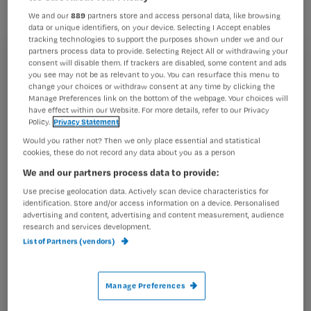
alleen tegen Alzheimer.
We and our
889
partners store and access personal data, like browsing
data or unique identifiers, on your device. Selecting I Accept enables
tracking technologies to support the purposes shown under we and our
partners process data to provide. Selecting Reject All or withdrawing your
Een opmerkelijk bericht: mobiel bellen zou mogelijk
consent will disable them. If trackers are disabled, some content and ads
Registreren
you see may not be as relevant to you. You can resurface this menu to
helpen tegen Alzheimer. Iedereen heeft tegenwoordig
change your choices or withdraw consent at any time by clicking the
Wil je dit artikel lezen?
een mobieltje. Omdat twijfels bestaan over de werking
Manage Preferences link on the bottom of the webpage. Your choices will
van een gsm-toestel, is hier
have effect within our Website. For more details, refer to our Privacy
Policy.
Privacy Statement
Maak gratis een account aan en lees 2
…
artikelen gratis per maand
Would you rather not? Then we only place essential and statistical
cookies, these do not record any data about you as a person
Al een account of abonnement?
Log dan in
We and our partners process data to provide:
Use precise geolocation data. Actively scan device characteristics for
identification. Store and/or access information on a device. Personalised
advertising and content, advertising and content measurement, audience
Wat
research and services development.
is
List of Partners (vendors)
je
e-
Manage Preferences
Kies
mailadres?
je
*