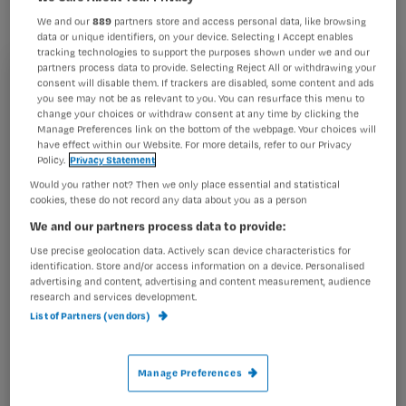
Amsterdam beroofd. De dieven deden
We and our
889
partners store and access personal data, like browsing
zich voor als thuiszorgmedewerkers.
data or unique identifiers, on your device. Selecting I Accept enables
tracking technologies to support the purposes shown under we and our
partners process data to provide. Selecting Reject All or withdrawing your
consent will disable them. If trackers are disabled, some content and ads
Registreren
you see may not be as relevant to you. You can resurface this menu to
change your choices or withdraw consent at any time by clicking the
Wil je dit artikel lezen?
Via Twitter waarschuwt Heleen voor de dieven, die doen
Manage Preferences link on the bottom of the webpage. Your choices will
alsof ze van de
have effect within our Website. For more details, refer to our Privacy
Policy.
Privacy Statement
Maak gratis een account aan en lees 2
…
artikelen gratis per maand
Would you rather not? Then we only place essential and statistical
cookies, these do not record any data about you as a person
Al een account of abonnement?
Log dan in
We and our partners process data to provide:
Use precise geolocation data. Actively scan device characteristics for
identification. Store and/or access information on a device. Personalised
advertising and content, advertising and content measurement, audience
Wat
research and services development.
is
List of Partners (vendors)
je
e-
Manage Preferences
Kies
mailadres?
je
*