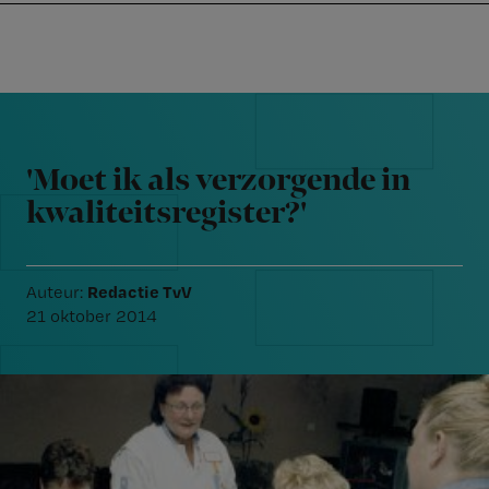
Nursing
W
Skip
Skip
Skip
voor
m
Inloggen
to
to
to
verpleegkundigen
wi
primary
main
footer
jo
navigation
content
Reader
st
Interactions
be
'Moet ik als verzorgende in
kwaliteitsregister?'
Redactie TvV
Auteur:
21 oktober 2014