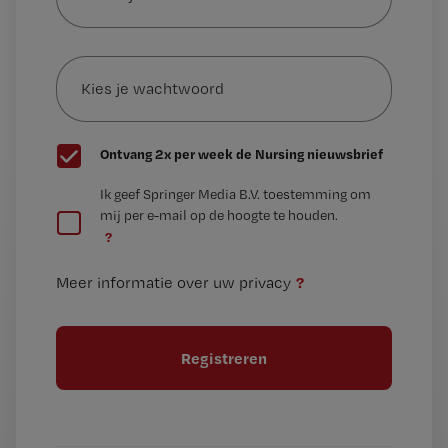
je
e-
Kies
mailadres?
je
*
wachtwoord
G
Ontvang 2x per week de Nursing nieuwsbrief
e
G
Ik geef Springer Media B.V. toestemming om
e
mij per e-mail op de hoogte te houden.
e
n
?
e
t
n
i
?
Meer informatie over uw privacy
t
t
i
e
t
l
e
l
?