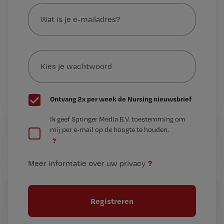
Wat
is
je
e-
Kies
mailadres?
je
*
wachtwoord
G
Ontvang 2x per week de Nursing nieuwsbrief
e
G
Ik geef Springer Media B.V. toestemming om
e
mij per e-mail op de hoogte te houden.
e
n
?
e
t
n
i
?
Meer informatie over uw privacy
t
t
i
e
t
l
e
l