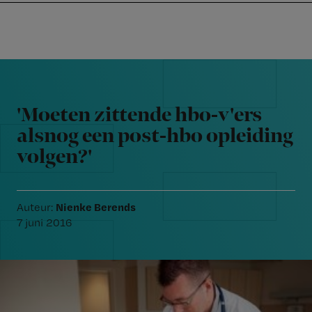
Nursing
W
Skip
Skip
Skip
voor
m
Inloggen
to
to
to
verpleegkundigen
wi
primary
main
footer
jo
navigation
content
Reader
st
Interactions
be
'Moeten zittende hbo-v'ers
alsnog een post-hbo opleiding
volgen?'
Nienke Berends
Auteur:
7 juni 2016