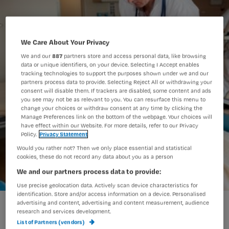
We Care About Your Privacy
We and our
887
partners store and access personal data, like browsing
data or unique identifiers, on your device. Selecting I Accept enables
tracking technologies to support the purposes shown under we and our
partners process data to provide. Selecting Reject All or withdrawing your
consent will disable them. If trackers are disabled, some content and ads
you see may not be as relevant to you. You can resurface this menu to
change your choices or withdraw consent at any time by clicking the
Manage Preferences link on the bottom of the webpage. Your choices will
have effect within our Website. For more details, refer to our Privacy
Policy.
Privacy Statement
Would you rather not? Then we only place essential and statistical
cookies, these do not record any data about you as a person
We and our partners process data to provide:
Use precise geolocation data. Actively scan device characteristics for
identification. Store and/or access information on a device. Personalised
infuus AM_20120615_6603.jpg
advertising and content, advertising and content measurement, audience
research and services development.
List of Partners (vendors)