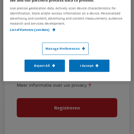
je
Use precise geolocation data. Actively scan device characteristics for
e-
identification. Store and/or access information on a device. Personalised
Kies
mailadres?
advertising and content, advertising and content measurement, audience
je
research and services development.
*
List of Partners (vendors)
wachtwoord
G
Ontvang 2x per week de Nursing nieuwsbrief
Manage Preferences
e
G
Ik geef Springer Media B.V. toestemming om
e
mij per e-mail op de hoogte te houden.
e
Reject All
I Accept
n
?
e
t
n
i
?
Meer informatie over uw privacy
t
t
i
e
t
l
e
l
?