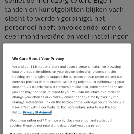
schiet de mondzorg tekort. Eigen
tanden en kunstgebitten blijken vaak
slecht te worden gereinigd, het
personeel heeft onvoldoende kennis
over mondhygiëne en veel instellingen
hebben geen eigen tandarts.
Registreren
We Care About Your Privacy
Wil je dit artikel lezen?
We and our
889
partners store and access personal data, like browsing
data or unique identifiers, on your device. Selecting I Accept enables
Dat
tracking technologies to support the purposes shown under we and our
Maak gratis een account aan en lees 2
…
partners process data to provide. Selecting Reject All or withdrawing your
artikelen gratis per maand
consent will disable them. If trackers are disabled, some content and ads
you see may not be as relevant to you. You can resurface this menu to
Al een account of abonnement?
Log dan in
change your choices or withdraw consent at any time by clicking the
Manage Preferences link on the bottom of the webpage. Your choices will
have effect within our Website. For more details, refer to our Privacy
Policy.
Privacy Statement
Would you rather not? Then we only place essential and statistical
Wat
cookies, these do not record any data about you as a person
is
We and our partners process data to provide: