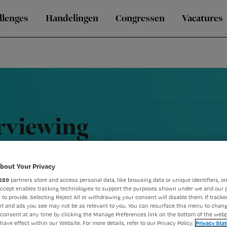
llenges
Handelingen
Congressen
Vacatures
rviewing
voldoende
bout Your Privacy
889
partners store and access personal data, like browsing data or unique identifiers, on
Accept enables tracking technologies to support the purposes shown under we and our 
 to provide. Selecting Reject All or withdrawing your consent will disable them. If tracker
t and ads you see may not be as relevant to you. You can resurface this menu to chan
consent at any time by clicking the Manage Preferences link on the bottom of the webp
have effect within our Website. For more details, refer to our Privacy Policy.
Privacy Sta