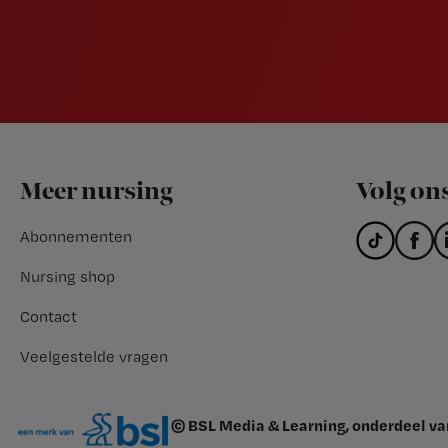
Footer
Meer nursing
Volg on
Abonnementen
Nursing shop
Contact
Veelgestelde vragen
© BSL Media & Learning, onderdeel v