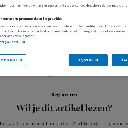
ther not? Then we only place essential and statistical cookies, these do not record any
r partners process data to provide:
geolocation data. Actively scan device characteristics for identification. Store and/or ac
on a device. Personalised advertising and content, advertising and content measuremen
d services development.
ners (vendors)
Professionals raken meer en meer geïnte
references
Reject All
I A
(MI) in te zetten. Ze worden er ook steed
van deze trainingen varieert echter sterk.
Registreren
Een door het
Wil je dit artikel lezen?
aak gratis een account aan en lees 2 artikelen gratis per maa