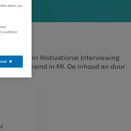
 data about you
cess
t, audience
resseerd om Motivational Interviewing
ccept
s vaker getraind in MI. De inhoud en duur
nd