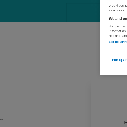
Would you ra
as a person
We and ou
Use precise 
information 
research an
List of Part
Manage P
…
M