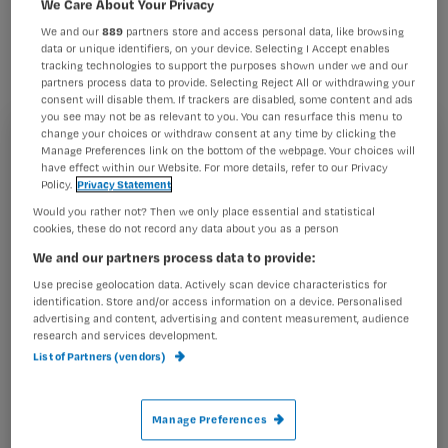
We Care About Your Privacy
gestopt. Bij een controle onder
We and our
889
partners store and access personal data, like browsing
bewoners en personeelsleden bleken
data or unique identifiers, on your device. Selecting I Accept enables
zich geen nieuwe
tracking technologies to support the purposes shown under we and our
partners process data to provide. Selecting Reject All or withdrawing your
besmettingsgevallen te hebben
consent will disable them. If trackers are disabled, some content and ads
you see may not be as relevant to you. You can resurface this menu to
voorgedaan.
change your choices or withdraw consent at any time by clicking the
Registreren
Manage Preferences link on the bottom of the webpage. Your choices will
have effect within our Website. For more details, refer to our Privacy
Wil je dit artikel lezen?
Policy.
Privacy Statement
Eerder waren drie mensen besmet
met de
Would you rather not? Then we only place essential and statistical
cookies, these do not record any data about you as a person
Maak gratis een account aan en lees 2
…
artikelen gratis per maand
We and our partners process data to provide:
Use precise geolocation data. Actively scan device characteristics for
Al een account of abonnement?
Log dan in
identification. Store and/or access information on a device. Personalised
advertising and content, advertising and content measurement, audience
research and services development.
List of Partners (vendors)
Wat
is
Manage Preferences
je