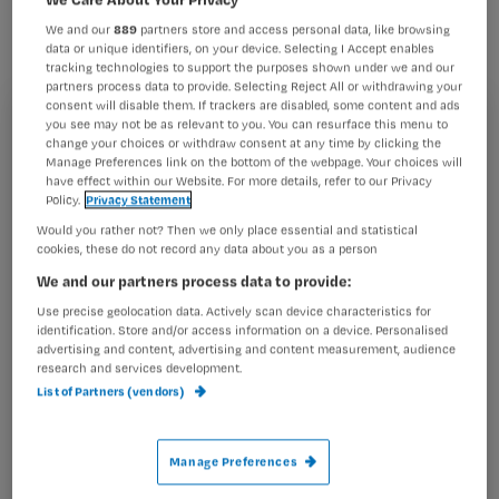
geïsoleerd na een uitbraak van de
We and our
889
partners store and access personal data, like browsing
MRSA-bacterie.
data or unique identifiers, on your device. Selecting I Accept enables
tracking technologies to support the purposes shown under we and our
partners process data to provide. Selecting Reject All or withdrawing your
consent will disable them. If trackers are disabled, some content and ads
you see may not be as relevant to you. You can resurface this menu to
Registreren
change your choices or withdraw consent at any time by clicking the
Nadat vrijdag het vermoeden van besmettingen ontstond,
Manage Preferences link on the bottom of the webpage. Your choices will
Wil je dit artikel lezen?
zijn enkele medewerkers en patiënten getest. Een
have effect within our Website. For more details, refer to our Privacy
medewerker en twee patiënten bleken
Policy.
Privacy Statement
Maak gratis een account aan en lees 2
…
Would you rather not? Then we only place essential and statistical
artikelen gratis per maand
cookies, these do not record any data about you as a person
We and our partners process data to provide:
Al een account of abonnement?
Log dan in
Use precise geolocation data. Actively scan device characteristics for
identification. Store and/or access information on a device. Personalised
advertising and content, advertising and content measurement, audience
research and services development.
Wat
List of Partners (vendors)
is
je
Manage Preferences
e-
Kies
mailadres?