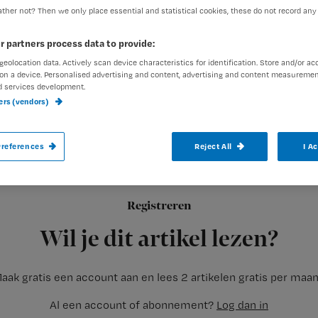
ther not? Then we only place essential and statistical cookies, these do not record any
r partners process data to provide:
Redactie TvV
25 maart 2010
Auteur:
geolocation data. Actively scan device characteristics for identification. Store and/or ac
on a device. Personalised advertising and content, advertising and content measuremen
d services development.
ners (vendors)
references
Reject All
I A
Zaterdag 10 en zondag 11 april van 11.00 t
verleiden door het verleden’. Onder dit m
Instituut te Zetten belangstellenden uit
Registreren
te komen nemen.
Wil je dit artikel lezen?
aak gratis een account aan en lees 2 artikelen gratis per maa
Al een account of abonnement?
Log dan in