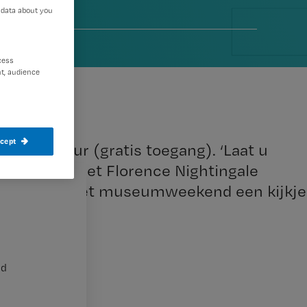
 data about you
cess
t, audience
ccept
ot 16.00 uur (gratis toegang). ‘Laat u
otto nodigt het Florence Nightingale
 om tijdens het museumweekend een kijkje
nd