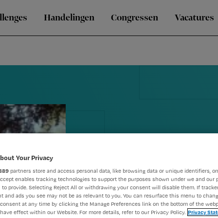
llenges
Handelingen
Congressen
Vacatures
bout Your Privacy
889
partners store and access personal data, like browsing data or unique identifiers, on
Museumweek
Accept enables tracking technologies to support the purposes shown under we and our 
 to provide. Selecting Reject All or withdrawing your consent will disable them. If tracker
t and ads you see may not be as relevant to you. You can resurface this menu to chan
Florence Nig
consent at any time by clicking the Manage Preferences link on the bottom of the webp
have effect within our Website. For more details, refer to our Privacy Policy.
Privacy Sta