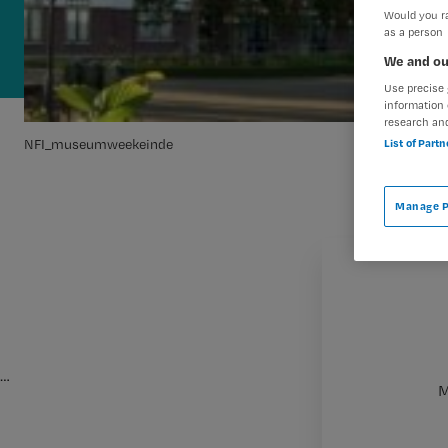
Would you ra
as a person
We and ou
Use precise 
information 
research an
List of Part
NFI_museumweekeinde
Manage P
…
M