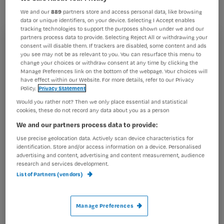
hartfalen dan werknemers die van 9
We and our
889
partners store and access personal data, like browsing
tot 5 actief zijn.
data or unique identifiers, on your device. Selecting I Accept enables
tracking technologies to support the purposes shown under we and our
partners process data to provide. Selecting Reject All or withdrawing your
consent will disable them. If trackers are disabled, some content and ads
Registreren
you see may not be as relevant to you. You can resurface this menu to
change your choices or withdraw consent at any time by clicking the
Wil je dit artikel lezen?
Het hart van nachtdienstwerkers functioneert ‘s nachts
Manage Preferences link on the bottom of the webpage. Your choices will
anders omdat hun lichaam dan is geprogrammeerd op
have effect within our Website. For more details, refer to our Privacy
Policy.
Privacy Statement
Maak gratis een account aan en lees 2
…
artikelen gratis per maand
Would you rather not? Then we only place essential and statistical
cookies, these do not record any data about you as a person
Al een account of abonnement?
Log dan in
We and our partners process data to provide:
Use precise geolocation data. Actively scan device characteristics for
identification. Store and/or access information on a device. Personalised
advertising and content, advertising and content measurement, audience
Wat
research and services development.
is
List of Partners (vendors)
je
e-
Manage Preferences
Kies
mailadres?
je
*