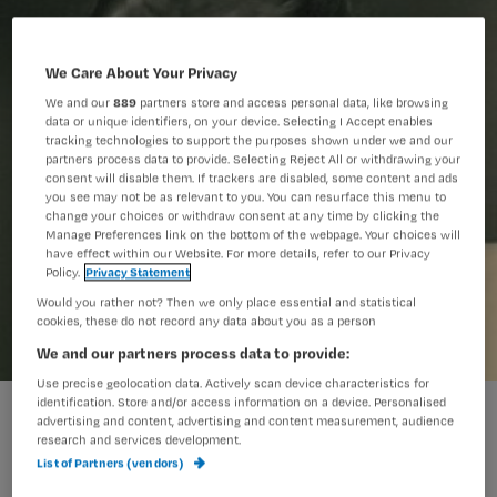
We Care About Your Privacy
We and our
889
partners store and access personal data, like browsing
data or unique identifiers, on your device. Selecting I Accept enables
tracking technologies to support the purposes shown under we and our
partners process data to provide. Selecting Reject All or withdrawing your
consent will disable them. If trackers are disabled, some content and ads
you see may not be as relevant to you. You can resurface this menu to
change your choices or withdraw consent at any time by clicking the
Manage Preferences link on the bottom of the webpage. Your choices will
have effect within our Website. For more details, refer to our Privacy
Policy.
Privacy Statement
Would you rather not? Then we only place essential and statistical
cookies, these do not record any data about you as a person
We and our partners process data to provide:
Use precise geolocation data. Actively scan device characteristics for
identification. Store and/or access information on a device. Personalised
advertising and content, advertising and content measurement, audience
De feestdagen doorbrengen in het
research and services development.
List of Partners (vendors)
ziekenhuis is altijd speciaal. Maar