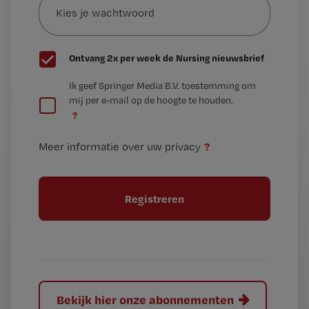
je
*
wachtwoord
G
Ontvang 2x per week de Nursing nieuwsbrief
e
G
Ik geef Springer Media B.V. toestemming om
e
mij per e-mail op de hoogte te houden.
e
n
?
e
t
n
i
?
Meer informatie over uw privacy
t
t
i
e
t
l
e
l
?
Bekijk hier onze abonnementen