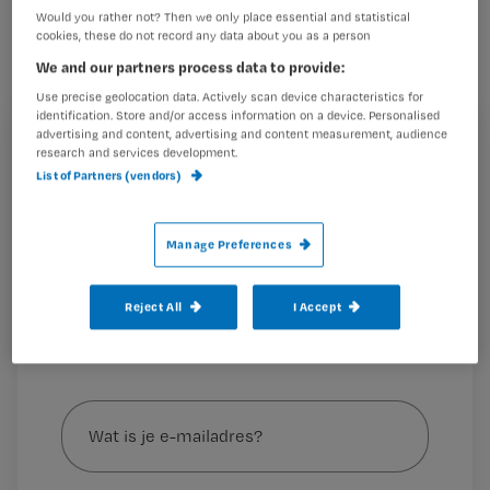
filmpjes op een rijtje.
Would you rather not? Then we only place essential and statistical
cookies, these do not record any data about you as a person
We and our partners process data to provide:
Use precise geolocation data. Actively scan device characteristics for
identification. Store and/or access information on a device. Personalised
advertising and content, advertising and content measurement, audience
Hallo, mag ik even janken?
Registreren
research and services development.
List of Partners (vendors)
In Groningen staan
Wil je dit artikel lezen?
Maak gratis een account aan en lees 2
…
Manage Preferences
artikelen gratis per maand
Al een account of abonnement?
Log dan in
Reject All
I Accept
Wat
is
je
e-