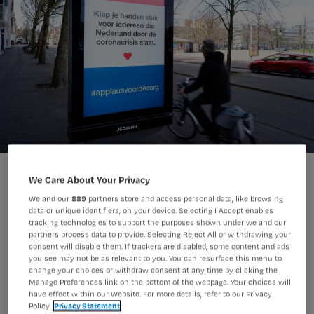
We Care About Your Privacy
We and our
889
partners store and access personal data, like browsing
data or unique identifiers, on your device. Selecting I Accept enables
tracking technologies to support the purposes shown under we and our
Vanavond om 20.00u werd er op veel
partners process data to provide. Selecting Reject All or withdrawing your
plekken in Nederland geklapt voor alle
consent will disable them. If trackers are disabled, some content and ads
you see may not be as relevant to you. You can resurface this menu to
zorgverleners die keihard moeten
change your choices or withdraw consent at any time by clicking the
Manage Preferences link on the bottom of the webpage. Your choices will
werken in deze coronacrisis. Een paar
have effect within our Website. For more details, refer to our Privacy
Policy.
Privacy Statement