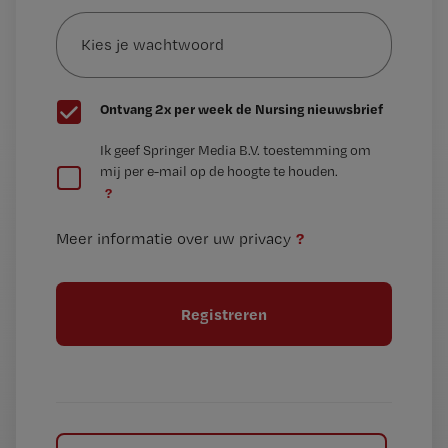
Kies
mailadres?
je
*
wachtwoord
G
Ontvang 2x per week de Nursing nieuwsbrief
e
G
Ik geef Springer Media B.V. toestemming om
e
mij per e-mail op de hoogte te houden.
e
n
?
e
t
n
i
?
Meer informatie over uw privacy
t
t
i
e
t
l
e
l
?